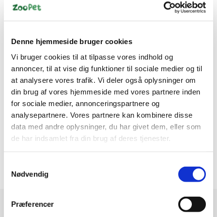
Denne hjemmeside bruger cookies
Vi bruger cookies til at tilpasse vores indhold og
Information
Specifikationer
annoncer, til at vise dig funktioner til sociale medier og til
at analysere vores trafik. Vi deler også oplysninger om
din brug af vores hjemmeside med vores partnere inden
Kan vendes og lavet med en robust Microtomic ™ ripstop
for sociale medier, annonceringspartnere og
og 140gsm polytechfyld.
analysepartnere. Vores partnere kan kombinere disse
Lynlås åbning for at få adgang til din hunds sele eller
data med andre oplysninger, du har givet dem, eller som
fastgørelse af snor.
de har indsamlet fra din brug af deres tjenester.
• Vandtæt og tåler vaskemaskine
• Reflekser for synlighed
Samtykkevalg
Nødvendig
Præferencer
Modtag vores nyhedsbrev