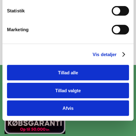
Nyheder og katalog - én gang om måneden
Statistik
Marketing
Tilmeld
Vis detaljer
ZooPet Aps
Tillad alle
Skramsvej 10, 4622 Havdrup
Tillad valgte
+4531319490
Kontakt@zoopet.dk
CVR 42092258
Afvis