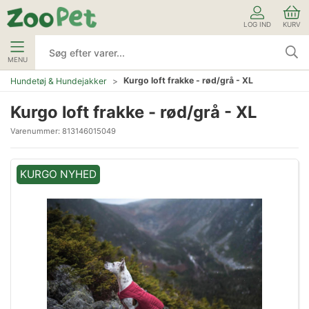
LOG IND
KURV
MENU
Kurgo loft frakke - rød/grå - XL
Hundetøj & Hundejakker
Kurgo loft frakke - rød/grå - XL
Varenummer:
813146015049
KURGO NYHED