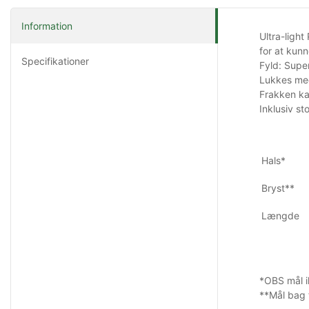
Information
Ultra-ligh
for at kunn
Specifikationer
Fyld: Super
Lukkes med
Frakken ka
Inklusiv st
Hals*
Bryst**
Længde
*OBS mål ik
**Mål bag 