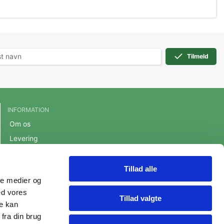
Tilmeld
INFORMATION
Om os
Levering
Handelsbetingelser
Cookie- og privatlivspolitik
Tillad alle
ale medier og
Persondatapolitik
ed vores
Fortrydelsesret
Tillad valgte
re kan
fra din brug