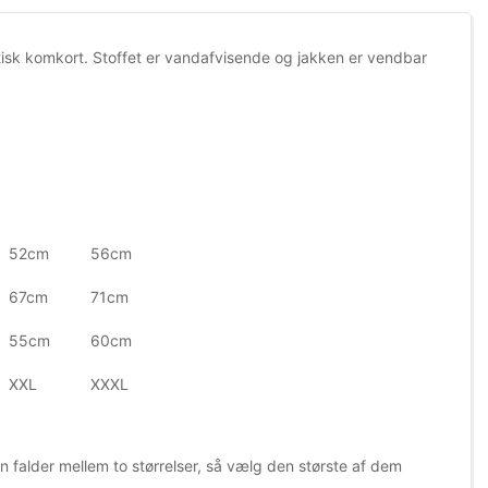
tisk komkort. Stoffet er vandafvisende og jakken er vendbar
52cm
56cm
67cm
71cm
55cm
60cm
XXL
XXXL
 falder mellem to størrelser, så vælg den største af dem