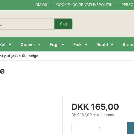
OM OS
COOKIE- OG PRIVATLIVSPOLITIK
PERSO
Søg
Kat
Gnaver
Fugl
Fisk
Reptil
Bran
ght puf jakke XL, beige
ge
DKK 165,00
DKK 132,00 ekskl. moms