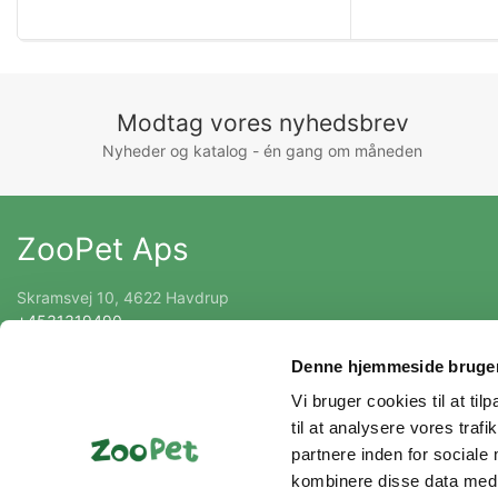
Modtag vores nyhedsbrev
Nyheder og katalog - én gang om måneden
ZooPet Aps
Skramsvej 10, 4622 Havdrup
+4531319490
Kontakt@zoopet.dk
Denne hjemmeside bruger
CVR 42092258
Vi bruger cookies til at til
til at analysere vores tra
partnere inden for sociale
kombinere disse data med a