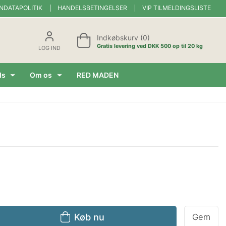
NDATAPOLITIK
HANDELSBETINGELSER
VIP TILMELDINGSLISTE
Indkøbskurv (0)
Gratis levering ved DKK 500 op til 20 kg
LOG IND
ds
Om os
RED MADEN
Køb nu
Gem