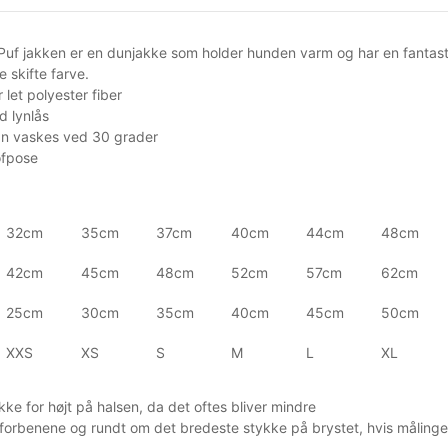
t Puf jakken er en dunjakke som holder hunden varm og har en fantas
e skifte farve.
 let polyester fiber
 lynlås
n vaskes ved 30 grader
ofpose
32cm
35cm
37cm
40cm
44cm
48cm
42cm
45cm
48cm
52cm
57cm
62cm
25cm
30cm
35cm
40cm
45cm
50cm
XXS
XS
S
M
L
XL
ke for højt på halsen, da det oftes bliver mindre
forbenene og rundt om det bredeste stykke på brystet, hvis målingen