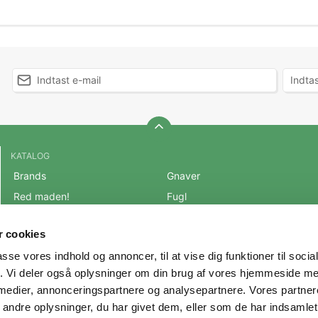
KATALOG
Brands
Gnaver
Red maden!
Fugl
BLACK FRIDAY 2025
Fisk
 cookies
Mest populære varer
Reptil
passe vores indhold og annoncer, til at vise dig funktioner til soci
OUTLET
Hest
fik. Vi deler også oplysninger om din brug af vores hjemmeside m
Hund
Andre Dyr
 medier, annonceringspartnere og analysepartnere. Vores partne
Kat
Veterinærfoder
ndre oplysninger, du har givet dem, eller som de har indsamlet 