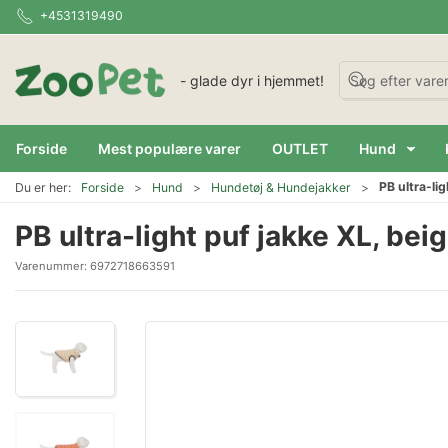
+4531319490
- glade dyr i hjemmet!
Forside
Mest populære varer
OUTLET
Hund
PB ultra-li
Du er her:
Forside
Hund
Hundetøj & Hundejakker
PB ultra-light puf jakke XL, bei
Varenummer:
6972718663591