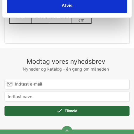
50-56
XL
54 cm
72-78 cm
Afvis
cm
54-60
XXL
60 cm
78-86 cm
cm
Modtag vores nyhedsbrev
Nyheder og katalog - én gang om måneden
Tilmeld