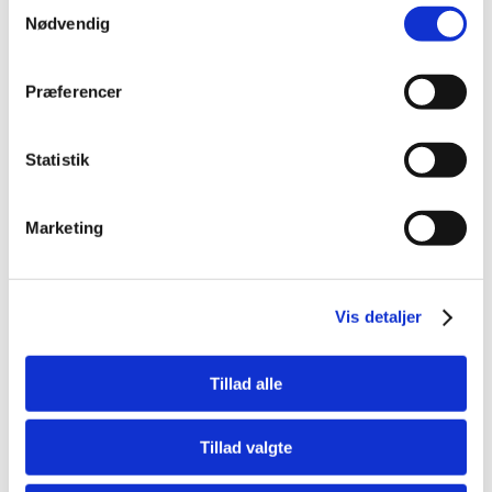
Samtykkevalg
Jakken er foret med fleece og ydermaterialet er vind- og
Nødvendig
vandtæt polyester.
Størrelsesvejledning:
Præferencer
Størrelsen er opgivet efter hundens ryglængde samt
bryst- og halsmål.
Statistik
Størrelse
Rygmål
Brystmål
Halsmål
XXS
20 cm
28-34 cm
23-28 cm
XS
26 cm
34-40 cm
26-32 cm
Marketing
30-36
S
32 cm
40-46 cm
cm
34-40
S/M
36 cm
46-52 cm
Vis detaljer
cm
38-44
M
40 cm
52-58 cm
cm
Tillad alle
42-48
M/L
44 cm
58-64 cm
cm
46-52
Tillad valgte
L
48 cm
64-70 cm
cm