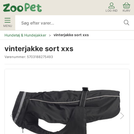
LOG IND
KURV
MENU
vinterjakke sort xxs
Hundetøj & Hundejakker
vinterjakke sort xxs
Varenummer:
5703188275493