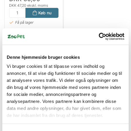
DKK 47,20 ekskl. moms
Køb nu
Få på lager
Denne hjemmeside bruger cookies
Vi bruger cookies til at tilpasse vores indhold og
annoncer, til at vise dig funktioner til sociale medier og til
at analysere vores trafik. Vi deler også oplysninger om
din brug af vores hjemmeside med vores partnere inden
Information
Specifikationer
for sociale medier, annonceringspartnere og
analysepartnere. Vores partnere kan kombinere disse
data med andre oplysninger, du har givet dem, eller som
Perfekt beskyttelse til hunden, når det rusker og er koldt.
de har indsamlet fra din brug af deres tjenester.
Jakkerne er utroligt bløde og behagelige at have på.