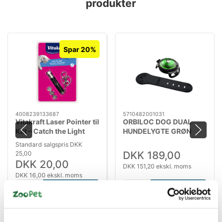
produkter
Spar 20%
4008239133687
5710482001031
Vitakraft Laser Pointer til
ORBILOC DOG DUAL
Kat – Catch the Light
HUNDELYGTE GRØN
Fisk 8 cm
Standard salgspris DKK
DKK 189,00
25,00
DKK 20,00
DKK 151,20 ekskl. moms
DKK 16,00 ekskl. moms
Køb nu
Køb nu
På lager
På lager