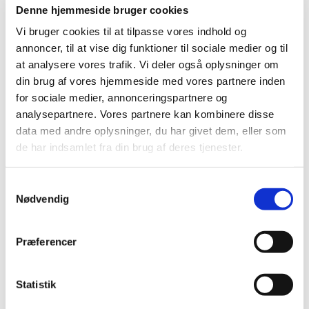
Denne hjemmeside bruger cookies
Vi bruger cookies til at tilpasse vores indhold og
annoncer, til at vise dig funktioner til sociale medier og til
at analysere vores trafik. Vi deler også oplysninger om
din brug af vores hjemmeside med vores partnere inden
for sociale medier, annonceringspartnere og
analysepartnere. Vores partnere kan kombinere disse
Bestsælgende varer i Hundetræning &
data med andre oplysninger, du har givet dem, eller som
de har indsamlet fra din brug af deres tjenester.
Lydighed
Samtykkevalg
Nødvendig
Præferencer
Statistik
6432100059123