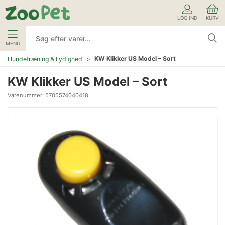
LOG IND
KURV
MENU
KW Klikker US Model – Sort
Hundetræning & Lydighed
KW Klikker US Model – Sort
Varenummer:
5705574040418