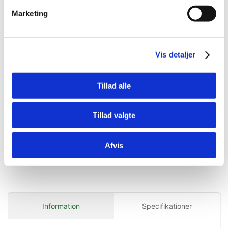
Aptus Relax
Marketing
tyggetabletter, 30 stk.
DKK 159,00
DKK 127,20 ekskl. moms
Vis detaljer
Køb nu
Tillad alle
På lager
Tillad valgte
Afvis
Information
Specifikationer