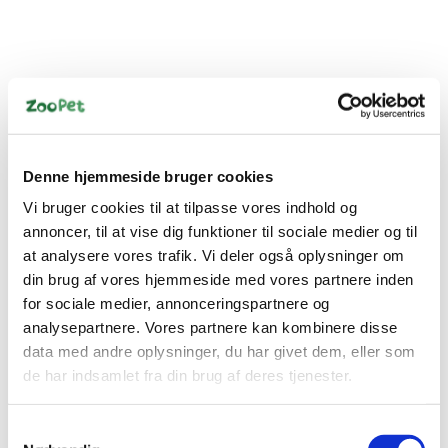
Bestsælgende varer i
Hundetransportere & Hundebure
Denne hjemmeside bruger cookies
Vi bruger cookies til at tilpasse vores indhold og
Spar 50%
annoncer, til at vise dig funktioner til sociale medier og til
at analysere vores trafik. Vi deler også oplysninger om
din brug af vores hjemmeside med vores partnere inden
for sociale medier, annonceringspartnere og
analysepartnere. Vores partnere kan kombinere disse
data med andre oplysninger, du har givet dem, eller som
5707044025673
7330002028829
Hundetransportkasse
Transporttaske Nylon
de har indsamlet fra din brug af deres tjenester.
Nylon 70×52×52 cm –
Oval Small 2-i-1 –
Sammenklappelig
Sort/Grå, 40 × 35 × 30
Standard salgspris DKK
Transporttaske med
cm
Samtykkevalg
DKK 649,00
599,00
Stålrørsramme