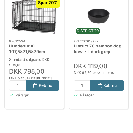
Spar 20%
DISTRICT 70
85012534
8717202613977
Hundebur XL
District 70 bamboo dog
107,5x71,5x79cm
bowl - L dark grey
Standard salgspris DKK
DKK 119,00
995,00
DKK 795,00
DKK 95,20 ekskl. moms
DKK 636,00 ekskl. moms
Køb nu
Køb nu
På lager
På lager