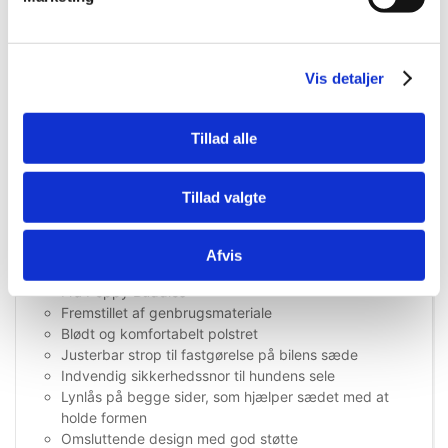
kørslen og giver en mere rolig placering i bilen.
På hver side af puden sidder en lynlås, som hjælper
bilsædet med at få og bevare den rette form, når det er
Vis detaljer
monteret. Den bløde polstring og de omsluttende sider
giver samtidig støtte og en tryg liggeplads på både korte
og længere ture.
Tillad alle
Peppy Buddies Bertil EcoLife er et godt valg til
hundeejeren, der ønsker et funktionelt bilsæde med fokus
Tillad valgte
på komfort, enkel montering og genbrugsmaterialer.
Produktegenskaber:
Afvis
Bilsæde til mindre hunde
Fra Peppy Buddies
Fremstillet af genbrugsmateriale
Blødt og komfortabelt polstret
Justerbar strop til fastgørelse på bilens sæde
Indvendig sikkerhedssnor til hundens sele
Lynlås på begge sider, som hjælper sædet med at
holde formen
Omsluttende design med god støtte