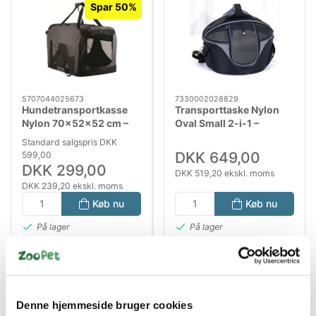
Spar 50%
5707044025673
7330002028829
Hundetransportkasse
Transporttaske Nylon
Nylon 70×52×52 cm –
Oval Small 2-i-1 –
Sammenklappelig
Sort/Grå, 40 × 35 × 30
Standard salgspris DKK
Transporttaske med
cm
DKK 649,00
599,00
Stålrørsramme
DKK 299,00
DKK 519,20 ekskl. moms
DKK 239,20 ekskl. moms
Køb nu
Køb nu
På lager
På lager
Denne hjemmeside bruger cookies