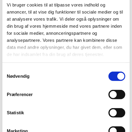
Vi bruger cookies til at tilpasse vores indhold og
annoncer, til at vise dig funktioner til sociale medier og til
at analysere vores trafik. Vi deler også oplysninger om
din brug af vores hjemmeside med vores partnere inden
Information
Specifikationer
for sociale medier, annonceringspartnere og
analysepartnere. Vores partnere kan kombinere disse
data med andre oplysninger, du har givet dem, eller som
Gør bilturen mere behagelig og overskuelig for din hund
de har indsamlet fra din brug af deres tjenester.
med Peppy Buddies Bertil EcoLife bilsædet i grå. Det
bløde og polstrede sæde er udviklet til mindre hunde og
giver dem en fast, komfortabel plads under kørslen.
Samtykkevalg
Nødvendig
Bilsædet er fremstillet af genbrugsmateriale og kombinerer
praktisk funktion med et stilrent udtryk. Den neutrale grå
farve passer naturligt ind i de fleste bilinteriører og gør
Præferencer
sædet velegnet til daglig brug.
Bagpå er bilsædet udstyret med en justerbar strop, som
Statistik
bruges til fastgørelse på bilens sæde. Indvendigt findes en
kort sikkerhedssnor, som fastgøres i hundens sele. Det
hjælper med at begrænse hundens bevægelse under
Marketing