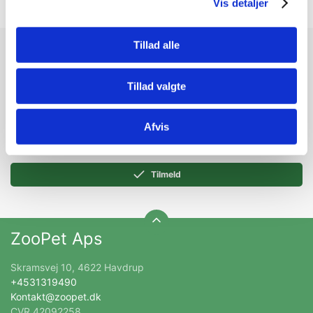
Vis detaljer
Tillad alle
Modtag vores nyhedsbrev
Nyheder og katalog - én gang om måneden
Tillad valgte
Afvis
Tilmeld
ZooPet Aps
Skramsvej 10, 4622 Havdrup
+4531319490
Kontakt@zoopet.dk
CVR 42092258