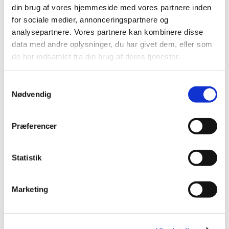
DKK 399,96 ekskl. moms
DKK 348,00 ekskl. moms
din brug af vores hjemmeside med vores partnere inden
for sociale medier, annonceringspartnere og
Køb nu
Køb nu
analysepartnere. Vores partnere kan kombinere disse
På lager
På lager
data med andre oplysninger, du har givet dem, eller som
de har indsamlet fra din brug af deres tjenester.
Samtykkevalg
Nødvendig
Præferencer
Statistik
Specifikationer
Marketing
Dyregruppe
Hund
Brand
Hurtta