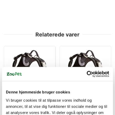
Relaterede varer
6410329333972
6410329333958
Denne hjemmeside bruger cookies
Hurtta Weekend Warrior
Hurtta warrior sele 45-
sele 80-100 cm, raven
60cm, raven
Vi bruger cookies til at tilpasse vores indhold og
annoncer, til at vise dig funktioner til sociale medier og til
DKK 499,95
DKK 435,00
at analysere vores trafik. Vi deler også oplysninger om