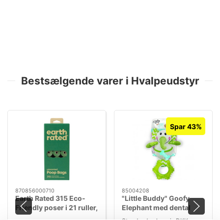
Bestsælgende varer i Hvalpeudstyr
Spar 43%
870856000710
85004208
Earth Rated 315 Eco-
"Little Buddy" Goofy
Friendly poser i 21 ruller,
Elephant med dental
Neutral
ring