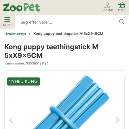
LOG IND
KURV
MENU
Kong puppy teethingstick M 5xX9x5CM
Hvalpeudstyr
Kong puppy teethingstick M
5xX9x5CM
Varenummer:
035585131184
NYHED KONG!