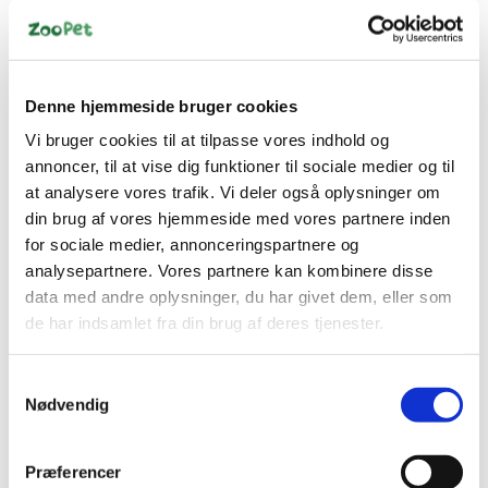
Standard salgspris DKK
DKK 169,00
79,00
DKK 45,00
DKK 135,20 ekskl. moms
DKK 36,00 ekskl. moms
Køb nu
Køb nu
Denne hjemmeside bruger cookies
På lager
På lager
Vi bruger cookies til at tilpasse vores indhold og
annoncer, til at vise dig funktioner til sociale medier og til
at analysere vores trafik. Vi deler også oplysninger om
din brug af vores hjemmeside med vores partnere inden
for sociale medier, annonceringspartnere og
analysepartnere. Vores partnere kan kombinere disse
data med andre oplysninger, du har givet dem, eller som
de har indsamlet fra din brug af deres tjenester.
Information
Specifikationer
Samtykkevalg
Nødvendig
Blød KONG Puppy Rubber beroliger ømme tænder og
Præferencer
tandkød