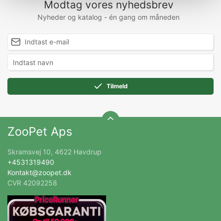
Modtag vores nyhedsbrev
Nyheder og katalog - én gang om måneden
Tilmeld
ZooPet Aps
Skramsvej 10, 4622 Havdrup
+4531319490
Kontakt@zoopet.dk
CVR 42092258