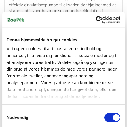
effektiv cirkulationspumpe til akvarier, der hjælper med at
skabe stabil vandbevægelse og bedre cirkulation i
akvariet. Pumpen er velegnet til akvarier, hvor der ønskes
ekstra flow, mere vandbevægelse eller supplerende
cirkulation som støtte til det eksisterende filtersystem.
God vandcirkulation er vigtig for et sundt akvariemiljø. Den
Denne hjemmeside bruger cookies
hjælper med at fordele ilt, varme og næringsstoffer i
Vi bruger cookies til at tilpasse vores indhold og
vandet og kan samtidig modvirke døde zoner, hvor snavs
annoncer, til at vise dig funktioner til sociale medier og til
og affald ellers kan samle sig. Aquael Circulator 500 er
at analysere vores trafik. Vi deler også oplysninger om
derfor et praktisk valg til både ferskvandsakvarier og
saltvandsakvarier, hvor en jævn vandstrøm er vigtig for
din brug af vores hjemmeside med vores partnere inden
fisk, planter, koraller og den generelle vandkvalitet.
for sociale medier, annonceringspartnere og
analysepartnere. Vores partnere kan kombinere disse
Powerhead-pumpen kan bruges som selvstændig
data med andre oplysninger, du har givet dem, eller som
cirkulationspumpe, som ekstra flow bag dekorationer, sten
de har indsamlet fra din brug af deres tjenester.
og planter eller som en del af forskellige filter- og
cirkulationsopsætninger. Den kompakte størrelse gør den
særligt velegnet til mindre og mellemstore akvarier eller til
Samtykkevalg
områder i akvariet, hvor der er behov for mere bevægelse
Nødvendig
i vandet.