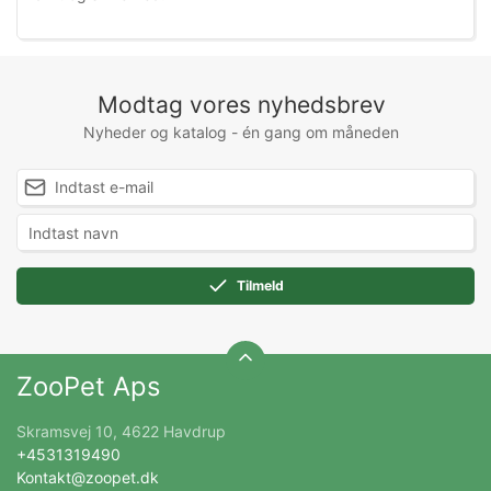
Modtag vores nyhedsbrev
Nyheder og katalog - én gang om måneden
Tilmeld
ZooPet Aps
Skramsvej 10, 4622 Havdrup
+4531319490
Kontakt@zoopet.dk