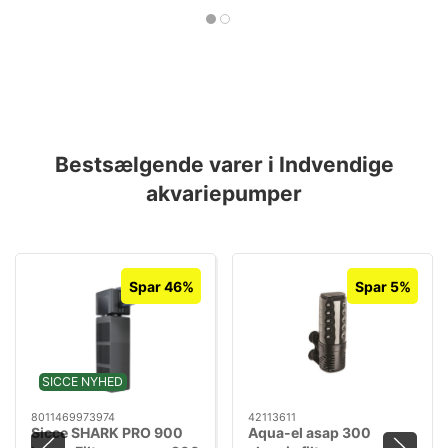
Bestsælgende varer i Indvendige
akvariepumper
Spar 46%
Spar 5%
SICCE NYHED
8011469973974
42113611
Sicce SHARK PRO 900
Aqua-el asap 300