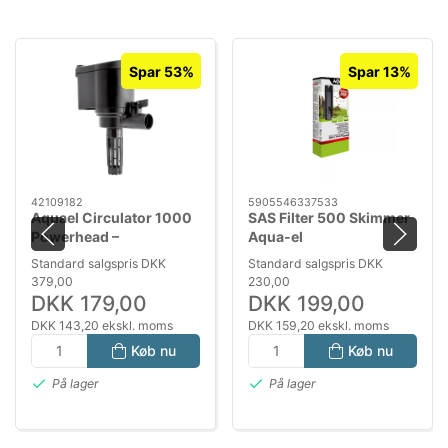
Spar 53%
Spar 13%
42109182
5905546337533
Aquael Circulator 1000
SAS Filter 500 Skimmer
Powerhead –
Aqua-el
Cirkulationspumpe til
Standard salgspris DKK
Standard salgspris DKK
Akvarium
379,00
230,00
DKK 179,00
DKK 199,00
DKK 143,20 ekskl. moms
DKK 159,20 ekskl. moms
Køb nu
Køb nu
På lager
På lager