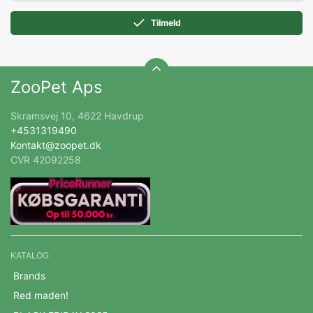
Tilmeld
ZooPet Aps
Skramsvej 10, 4622 Havdrup
+4531319490
Kontakt@zoopet.dk
CVR 42092258
KATALOG
Brands
Red maden!