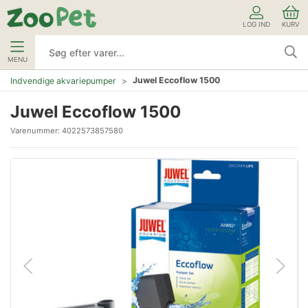
LOG IND
KURV
MENU
Juwel Eccoflow 1500
Indvendige akvariepumper
Juwel Eccoflow 1500
Varenummer:
4022573857580