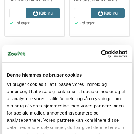
DKK 624,00 ekskl. moms
DKK 369,56 ekskl. moms
Køb nu
Køb nu
På lager
På lager
Denne hjemmeside bruger cookies
Vi bruger cookies til at tilpasse vores indhold og
annoncer, til at vise dig funktioner til sociale medier og til
Bestsælgende varer i Indvendige
at analysere vores trafik. Vi deler også oplysninger om
akvariepumper
din brug af vores hjemmeside med vores partnere inden
for sociale medier, annonceringspartnere og
analysepartnere. Vores partnere kan kombinere disse
data med andre oplysninger, du har givet dem, eller som
Spar 46%
Spar 5%