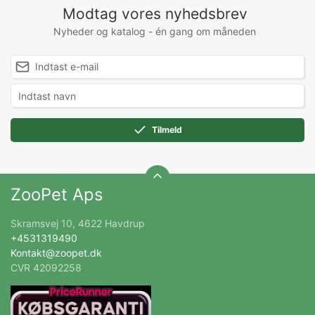
Modtag vores nyhedsbrev
Nyheder og katalog - én gang om måneden
Tilmeld
ZooPet Aps
Skramsvej 10, 4622 Havdrup
+4531319490
Kontakt@zoopet.dk
CVR 42092258