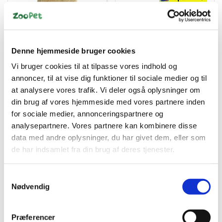
Denne hjemmeside bruger cookies
4008239250360
4008239257307
Vi bruger cookies til at tilpasse vores indhold og
Vitakraft Gnaver-Spåner
Vitakraft Rollinis
annoncer, til at vise dig funktioner til sociale medier og til
60 L – Naturligt
Gnaversnack – Æble &
Basisstrøelse af Fyr &
Honning 40 g
at analysere vores trafik. Vi deler også oplysninger om
Standard salgspris DKK
Gran
DKK 89,95
18,00
din brug af vores hjemmeside med vores partnere inden
DKK 15,00
for sociale medier, annonceringspartnere og
DKK 71,96 ekskl. moms
DKK 12,00 ekskl. moms
analysepartnere. Vores partnere kan kombinere disse
Køb nu
Køb nu
data med andre oplysninger, du har givet dem, eller som
de har indsamlet fra din brug af deres tjenester.
På lager
På lager
Samtykkevalg
Nødvendig
Præferencer