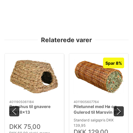
Relaterede varer
Spar 8%
4011905061184
4011905607764
Græshus til gnavere
Piletunnel med Hø og
28x18x13
Gulerod til Marsvin Ø15
x 33 cm – Naturlig Snack
Standard salgspris DKK
og Skjul 110 g
DKK 75,00
139,95
DKK 129,00