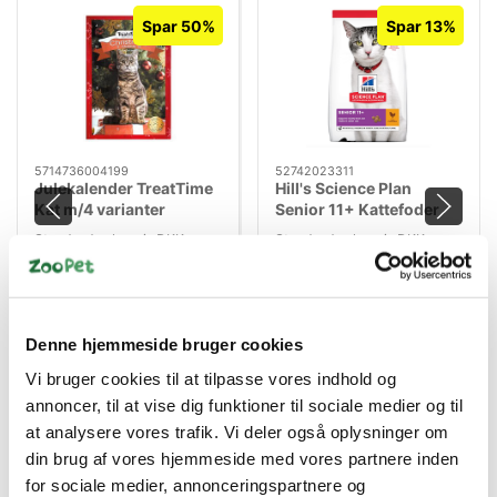
Spar 50%
Spar 13%
5714736004199
52742023311
Julekalender TreatTime
Hill's Science Plan
Kat m/4 varianter
Senior 11+ Kattefoder
med Kylling – 1,5 kg
Standard salgspris DKK
Standard salgspris DKK
69,00
159,00
DKK 34,50
DKK 139,00
DKK 27,60 ekskl. moms
DKK 111,20 ekskl. moms
Køb nu
Køb nu
Denne hjemmeside bruger cookies
På lager
På lager
Vi bruger cookies til at tilpasse vores indhold og
annoncer, til at vise dig funktioner til sociale medier og til
at analysere vores trafik. Vi deler også oplysninger om
din brug af vores hjemmeside med vores partnere inden
for sociale medier, annonceringspartnere og