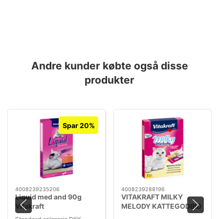
Andre kunder købte også disse
produkter
Spar 20%
4008239235206
4008239288196
Liquid med and 90g
VITAKRAFT MILKY
Vitakraft
MELODY KATTEGODBID
70 G