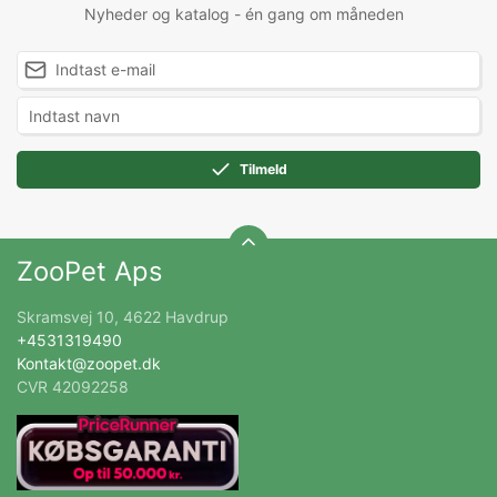
Nyheder og katalog - én gang om måneden
Tilmeld
ZooPet Aps
Skramsvej 10, 4622 Havdrup
+4531319490
Kontakt@zoopet.dk
CVR 42092258