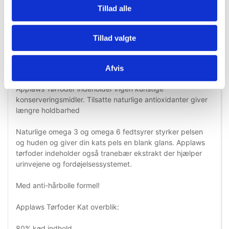
Overskud af kulhydrater omdannes til glykogen eller fedt.
Tillad alle
Resultatet kan være overvægt, lever eller bugspytkirtel
sygdom eller endda diabetes.
Applaws Kylling tør kattefoder bruger kød som sin eneste
Tillad valgte
kilde til protein og kan effektivt omdannes til energi af din
kat. Det er også velegnet til katte med allergi og fødevare-
intolerans.
Afvis
Applaws Tørfoder indeholder ingen kunstige
konserveringsmidler. Tilsatte naturlige antioxidanter giver
længre holdbarhed
Naturlige omega 3 og omega 6 fedtsyrer styrker pelsen
og huden og giver din kats pels en blank glans. Applaws
tørfoder indeholder også tranebær ekstrakt der hjælper
urinvejene og fordøjelsessystemet.
Med anti-hårbolle formel!
Applaws Tørfoder Kat overblik:
80% kød indhold