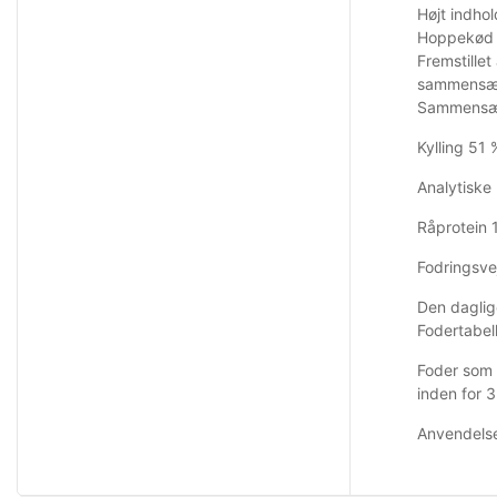
Højt indhol
Hoppekød r
Fremstillet
sammensætn
Sammensæ
Kylling 51 
Analytiske
Råprotein 
Fodringsve
Den daglig
Fodertabell
Foder som 
inden for 3
Anvendelse