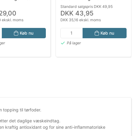
0 kg – 91% Animalsk
Katte uden Sukker &
Standard salgspris DKK 49,95
Konserveringsmidler
29,00
DKK 43,95
 ekskl. moms
DKK 35,16 ekskl. moms
Køb nu
Køb nu
ger
På lager
topping til tørfoder.
øtter det daglige væskeindtag.
n kraftig antioxidant og for sine anti-inflammatoriske