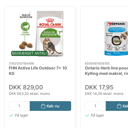
BEGRÆNSET ANTAL!
3182550784498
8595681808165
FHN Active Life Outdoor 7+ 10
Ontario Herb line pou
KG
Kylling med makrel, ri
rosmarin 80g
DKK 829,00
DKK 17,95
DKK 663,20 ekskl. moms
DKK 14,36 ekskl. moms
Køb nu
Kø
På lager
På lager