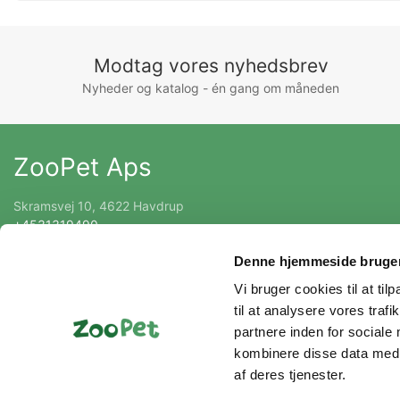
Modtag vores nyhedsbrev
Nyheder og katalog - én gang om måneden
ZooPet Aps
Skramsvej 10, 4622 Havdrup
+4531319490
Kontakt@zoopet.dk
Denne hjemmeside bruger
CVR 42092258
Vi bruger cookies til at til
til at analysere vores tra
partnere inden for sociale
kombinere disse data med a
af deres tjenester.