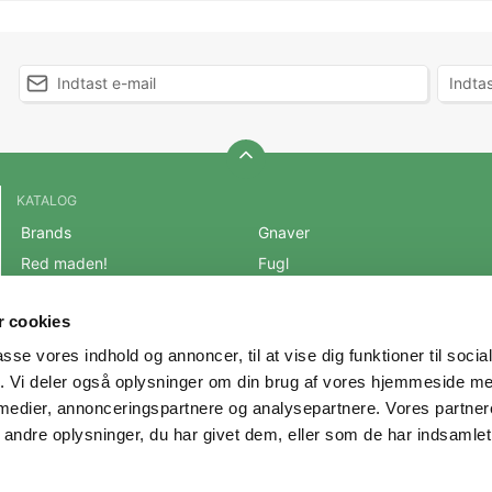
KATALOG
Brands
Gnaver
Red maden!
Fugl
BLACK FRIDAY 2025
Fisk
 cookies
Mest populære varer
Reptil
passe vores indhold og annoncer, til at vise dig funktioner til soci
OUTLET
Hest
fik. Vi deler også oplysninger om din brug af vores hjemmeside m
Hund
Andre Dyr
 medier, annonceringspartnere og analysepartnere. Vores partne
Kat
Veterinærfoder
ndre oplysninger, du har givet dem, eller som de har indsamlet 