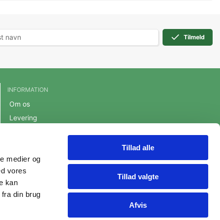
Tilmeld
INFORMATION
Om os
Levering
Handelsbetingelser
Cookie- og privatlivspolitik
Tillad alle
ale medier og
Persondatapolitik
ed vores
Fortrydelsesret
Tillad valgte
re kan
fra din brug
Afvis