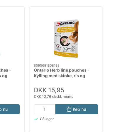
8595681808189
ches -
Ontario Herb line pouches -
s og
Kylling med skinke, ris og
rosmarin 80 g
DKK 15,95
DKK 12,76 ekskl. moms
b nu
Køb nu
På lager