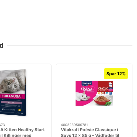
ad
Spar 12%
673
4008239589781
Kitten Healthy Start
Vitakraft Poésie Classique i
il Killinger med
Sovs 12 x 85 g – Vådfoder til