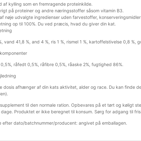
d af kylling som en fremragende proteinkilde.
igt på proteiner og andre næringsstoffer såsom vitamin B3.
 af nøje udvalgte ingredienser uden farvestoffer, konserveringsmidler 
ing op til 100%. Du ved præcis, hvad du giver din kat.
tning
%, vand 41,8 %, and 4 %, ris 1 %, rismel 1 %, kartoffelstivelse 0,8 %,
 komponenter
10,5%, råfedt 0,5%, råfibre 0,5%, råaske 2%, fugtighed 86%.
jledning
e dosis afhænger af din kats aktivitet, alder og race. Du kan finde 
en).
supplement til den normale ration. Opbevares på et tørt og køligt st
 dage. Produktet er ikke beregnet til konsum. Sørg for adgang til fri
 efter dato/batchnummer/producent: angivet på emballagen.