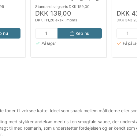
Kylling 1
,95
Standard salgspris DKK 159,00
Protein
DKK 139,00
DKK 4
DKK 111,20 ekskl. moms
DKK 343,20
b nu
Køb nu
På lager
Få på la
 foder til voksne katte. Ideel som snack mellem måltiderne eller som 
ling med stykker andekød med ris i en smagfuld sauce, der underst
agt til med rosmarin, som understøtter fordøjelsen og er kendt som e
r.