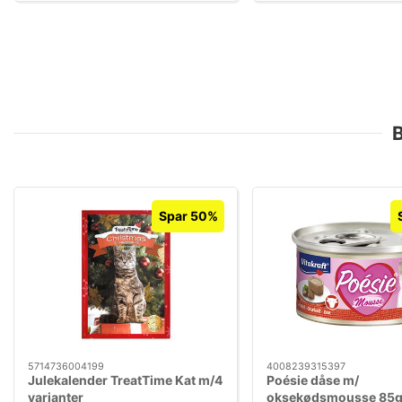
B
Spar 50%
5714736004199
4008239315397
Julekalender TreatTime Kat m/4
Poésie dåse m/
varianter
oksekødsmousse 85g 