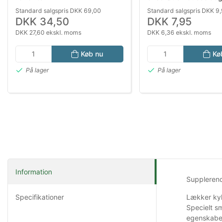
Standard salgspris DKK 69,00
Standard salgspris DKK 9
DKK 34,50
DKK 7,95
DKK 27,60 ekskl. moms
DKK 6,36 ekskl. moms
Køb nu
Kø
På lager
På lager
Information
Supplerende
Specifikationer
Lækker kyl
Specielt sm
egenskabe