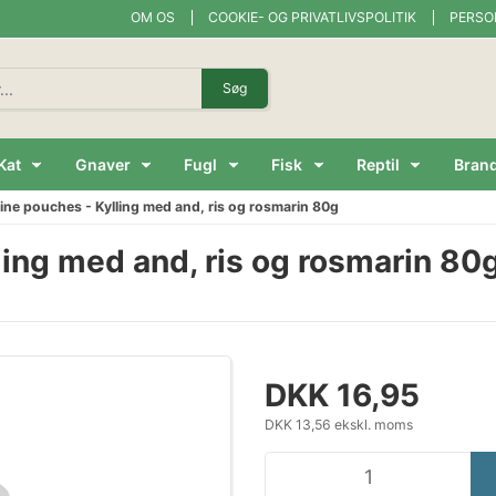
OM OS
COOKIE- OG PRIVATLIVSPOLITIK
PERSO
Søg
Kat
Gnaver
Fugl
Fisk
Reptil
Bran
line pouches - Kylling med and, ris og rosmarin 80g
ling med and, ris og rosmarin 80
DKK 16,95
DKK 13,56 ekskl. moms