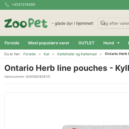
+4531319490
- glade dyr i hjemmet!
Forside
Mest populære varer
OUTLET
Hund
Ontario Herb 
Du er her:
Forside
Kat
Kattefoder og Kattemad
Ontario Herb line pouches - Kyl
Varenummer:
8595681808141