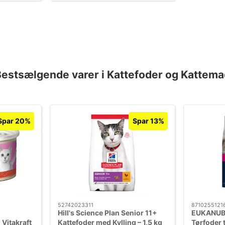
estsælgende varer i Kattefoder og Kattem
Spar 20%
Spar 13%
52742023311
8710255121
Hill's Science Plan Senior 11+
EUKANUBA 
Vitakraft
Kattefoder med Kylling – 1,5 kg
Tørfoder t