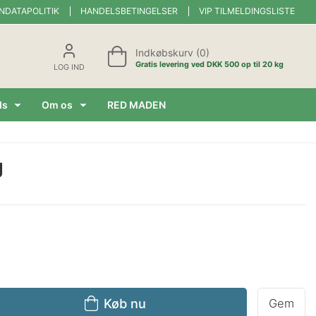
NDATAPOLITIK
HANDELSBETINGELSER
VIP TILMELDINGSLISTE
Indkøbskurv (0)
Gratis levering ved DKK 500 op til 20 kg
LOG IND
ds
Om os
RED MADEN
g
Køb nu
Gem