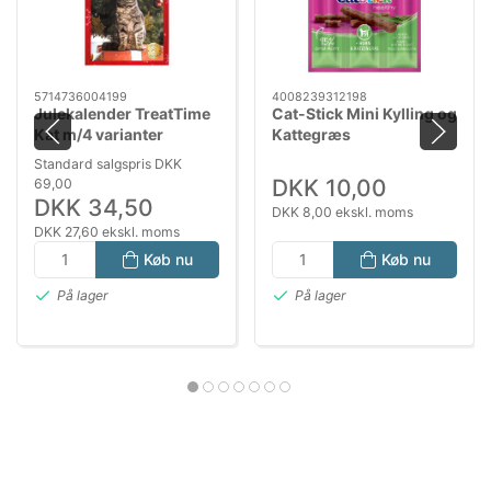
5714736004199
4008239312198
Julekalender TreatTime
Cat-Stick Mini Kylling og
Kat m/4 varianter
Kattegræs
Standard salgspris DKK
DKK 10,00
69,00
DKK 34,50
DKK 8,00 ekskl. moms
DKK 27,60 ekskl. moms
Køb nu
Køb nu
På lager
På lager