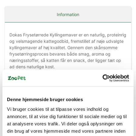
Information
Dokas Frysetørrede Kyllingemaver er en naturlig, proteinrig
og velsmagende kattegodbid, fremstillet af nøje udvalgte
kyllingemaver af høj kvalitet. Gennem den skånsomme
frysetørringsproces bevares både smag, aroma og
næringsstoffer, så katten får en snack, der ligger tæt op
ad dens naturlige kost.
Katte er naturlige kødædere, og disse frysetørrede
kyllingemaver giver en autentisk smagsoplevelse med et
meget højt indhold af animalsk protein. Godbidderne
består af hele 99,5 % kyllingemave og indeholder ingen
Denne hjemmeside bruger cookies
unødvendige fyldstoffer, hvilket gør dem til et oplagt valg
Vi bruger cookies til at tilpasse vores indhold og
for kvalitetsbevidste katteejere.
annoncer, til at vise dig funktioner til sociale medier og til
Den sprøde tekstur gør snacken ekstra spændende for
at analysere vores trafik. Vi deler også oplysninger om
katten, samtidig med at den høje proteinandel
din brug af vores hjemmeside med vores partnere inden
understøtter en aktiv livsstil. Produktet er fri for soja,