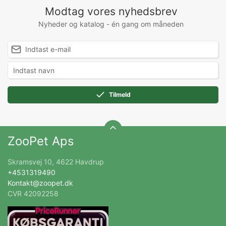
Modtag vores nyhedsbrev
Nyheder og katalog - én gang om måneden
Tilmeld
ZooPet Aps
Skramsvej 10, 4622 Havdrup
+4531319490
Kontakt@zoopet.dk
CVR 42092258