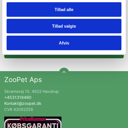
Modtag vores nyhedsbrev
Tillad alle
Nyheder og katalog - én gang om måneden
Tillad valgte
Afvis
Tilmeld
ZooPet Aps
Skramsvej 10, 4622 Havdrup
+4531319490
Kontakt@zoopet.dk
CVR 42092258