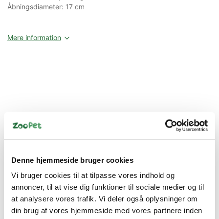
Åbningsdiameter: 17 cm
Mere information
Information
Specifikationer
Denne hjemmeside bruger cookies
Vi bruger cookies til at tilpasse vores indhold og
Stilfuld hule til din kat.
annoncer, til at vise dig funktioner til sociale medier og til
Er kæledyrs liv ikke vidunderligt? De kan bruge op til 16
at analysere vores trafik. Vi deler også oplysninger om
timer om dagen på at sove, og med de mange timers søvn
har de brug for et roligt og behageligt sted. Din kat har
din brug af vores hjemmeside med vores partnere inden