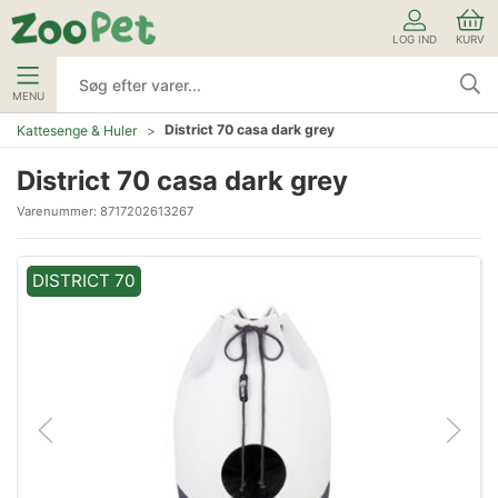
LOG IND
KURV
MENU
District 70 casa dark grey
Kattesenge & Huler
District 70 casa dark grey
Varenummer:
8717202613267
DISTRICT 70