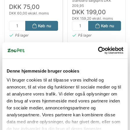
Standard salgspris DKK
DKK 75,00
209,95
DKK 199,00
DKK 60,00 ekskl. moms
DKK 159,20 ekskl. moms
Køb nu
Køb nu
På lager
På lager
Denne hjemmeside bruger cookies
Vi bruger cookies til at tilpasse vores indhold og
annoncer, til at vise dig funktioner til sociale medier og til
at analysere vores trafik. Vi deler også oplysninger om
din brug af vores hjemmeside med vores partnere inden
Andre kunder købte også disse
for sociale medier, annonceringspartnere og
produkter
analysepartnere. Vores partnere kan kombinere disse
data med andre oplysninger, du har givet dem, eller som
de har indsamlet fra din brug af deres tjenester.