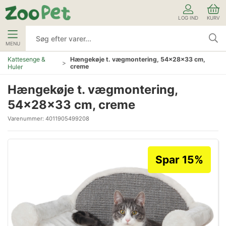
LOG IND
KURV
MENU
Kattesenge &
Hængekøje t. vægmontering, 54×28×33 cm,
creme
Huler
Hængekøje t. vægmontering,
54×28×33 cm, creme
Varenummer:
4011905499208
Spar 15%