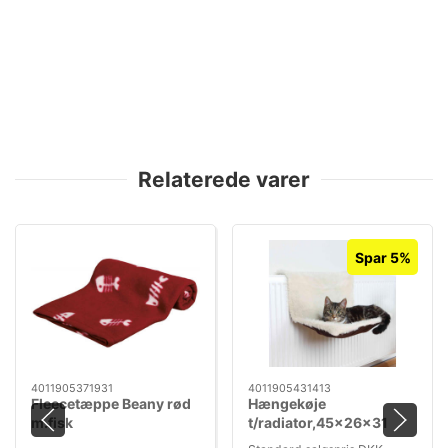
Relaterede varer
Spar 5%
4011905371931
4011905431413
Fleecetæppe Beany rød
Hængekøje
m.fisk
t/radiator,45x26x31
Plüsch/Veloursleder