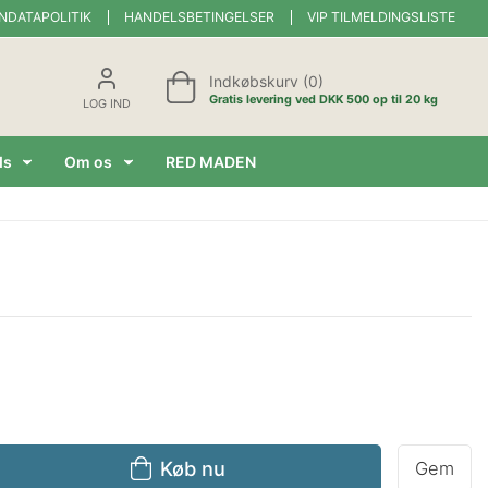
NDATAPOLITIK
HANDELSBETINGELSER
VIP TILMELDINGSLISTE
Indkøbskurv (0)
Gratis levering ved DKK 500 op til 20 kg
LOG IND
ds
Om os
RED MADEN
Køb nu
Gem