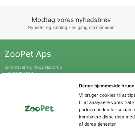
Modtag vores nyhedsbrev
Nyheder og katalog - én gang om måneden
ZooPet Aps
Skramsvej 10, 4622 Havdrup
+4531319490
Kontakt@zoopet.dk
Denne hjemmeside bruger
CVR 42092258
Vi bruger cookies til at til
til at analysere vores tra
partnere inden for sociale
kombinere disse data med a
af deres tjenester.