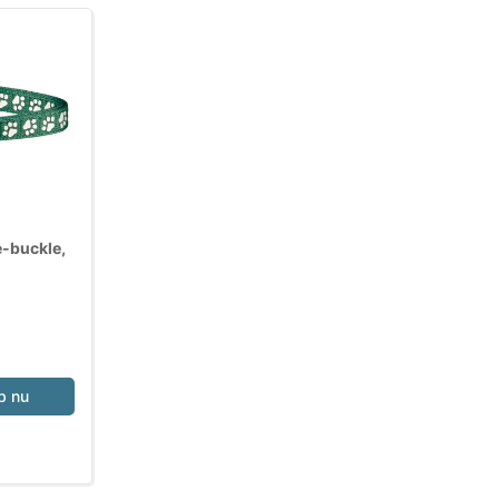
e-buckle,
b nu