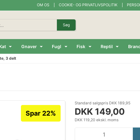
OM OS
COOKIE- OG PRIVATLIVSPOLITIK
PERSO
Søg
Kat
Gnaver
Fugl
Fisk
Reptil
Bran
e, 3 delt
Standard salgspris DKK 189,95
DKK 149,00
Spar 22%
DKK 119,20 ekskl. moms