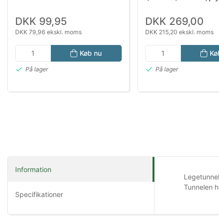
x 21 cm,beige
DKK 99,95
DKK 269,00
DKK 79,96 ekskl. moms
DKK 215,20 ekskl. moms
Køb nu
Kø
På lager
På lager
Information
Legetunnel 
Tunnelen h
Specifikationer