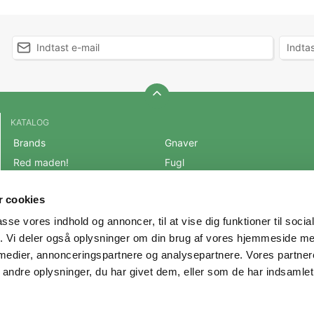
KATALOG
Brands
Gnaver
Red maden!
Fugl
BLACK FRIDAY 2025
Fisk
 cookies
Mest populære varer
Reptil
passe vores indhold og annoncer, til at vise dig funktioner til soci
OUTLET
Hest
fik. Vi deler også oplysninger om din brug af vores hjemmeside m
Hund
Andre Dyr
 medier, annonceringspartnere og analysepartnere. Vores partne
Kat
Veterinærfoder
ndre oplysninger, du har givet dem, eller som de har indsamlet 