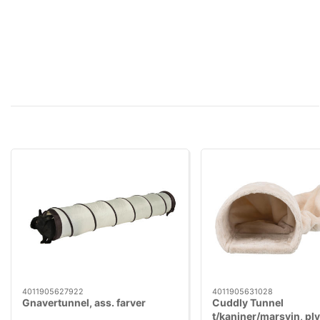
4011905627922
4011905631028
Gnavertunnel, ass. farver
Cuddly Tunnel
t/kaniner/marsvin, ply