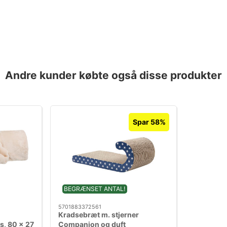
Andre kunder købte også disse produkter
Spar 58%
BEGRÆNSET ANTAL!
5701883372561
Kradsebræt m. stjerner
s, 80 x 27
Companion og duft