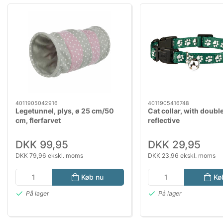
4011905042916
4011905416748
Legetunnel, plys, ø 25 cm/50
Cat collar, with doubl
cm, flerfarvet
reflective
DKK 99,95
DKK 29,95
DKK 79,96 ekskl. moms
DKK 23,96 ekskl. moms
Køb nu
Kø
På lager
På lager