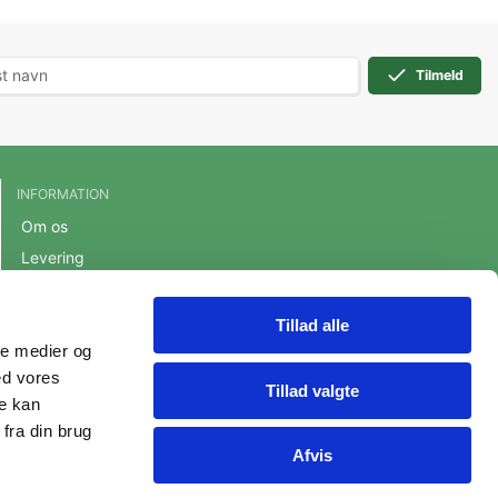
Tilmeld
INFORMATION
Om os
Levering
Handelsbetingelser
Cookie- og privatlivspolitik
Tillad alle
ale medier og
Persondatapolitik
ed vores
Fortrydelsesret
Tillad valgte
re kan
fra din brug
Afvis