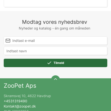
Modtag vores nyhedsbrev
Nyheder og katalog - én gang om måneden
Tilmeld
ZooPet Aps
Skramsvej 10, 4622 Havdrup
+4531319490
Kontakt@zoopet.dk