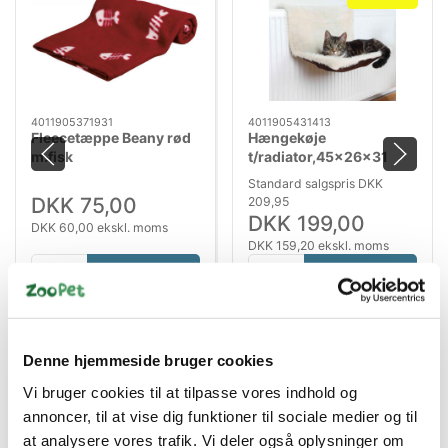
4011905371931
4011905431413
Fleecetæppe Beany rød
Hængekøje
m.fisk
t/radiator,45x26x31
Plüsch/Veloursleder
Standard salgspris DKK
DKK 75,00
209,95
DKK 199,00
DKK 60,00 ekskl. moms
DKK 159,20 ekskl. moms
Køb nu
Køb nu
På lager
På lager
Denne hjemmeside bruger cookies
Vi bruger cookies til at tilpasse vores indhold og
annoncer, til at vise dig funktioner til sociale medier og til
at analysere vores trafik. Vi deler også oplysninger om