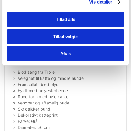
Vis detaljer
hverdagen.
Den skridsikre bund hjælper med at holde sengen stabil på
Tillad alle
glatte gulve, når katten hopper op i eller forlader den. Det
lysegrå design med dekorative kattemotiver giver
samtidig sengen et sødt og moderne udtryk.
Tillad valgte
Med en diameter på 50 cm er Mimi sengen velegnet til de
fleste katte samt mindre hunde.
Afvis
Produktegenskaber:
Blød seng fra Trixie
Velegnet til katte og mindre hunde
Fremstillet i blød plys
Fyldt med polyesterfleece
Rund form med høje kanter
Vendbar og aftagelig pude
Skridsikker bund
Dekorativt katteprint
Farve: Grå
Diameter: 50 cm