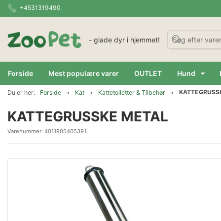
+4531319490
- glade dyr i hjemmet!
Forside
Mest populære varer
OUTLET
Hund
KATTEGRUSS
Du er her:
Forside
Kat
Kattetoiletter & Tilbehør
KATTEGRUSSKE METAL
Varenummer:
4011905405391