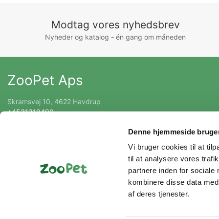
Modtag vores nyhedsbrev
Nyheder og katalog - én gang om måneden
ZooPet Aps
Skramsvej 10, 4622 Havdrup
+4531319490
Kontakt@zoopet.dk
Denne hjemmeside bruger
CVR 42092258
Vi bruger cookies til at til
til at analysere vores tra
partnere inden for sociale
kombinere disse data med a
af deres tjenester.