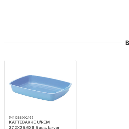
B
5411388002169
KATTEBAKKE U/REM
37,2X25,6X6,5 ass. farver