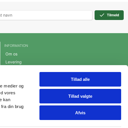
Tilmeld
INFORMATION
Om os
Levering
Handelsbetingelser
Cookie- og privatlivspolitik
Tillad alle
ale medier og
Persondatapolitik
ed vores
Fortrydelsesret
Tillad valgte
re kan
fra din brug
Afvis