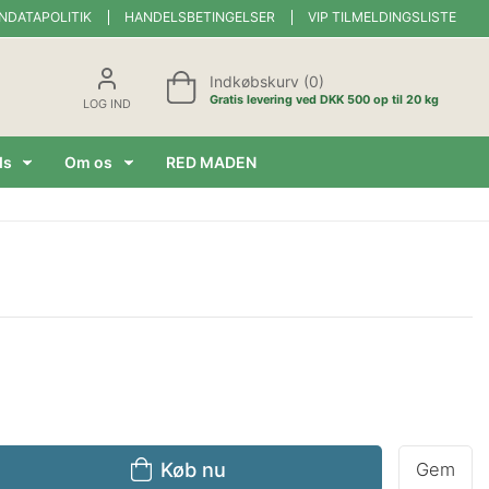
NDATAPOLITIK
HANDELSBETINGELSER
VIP TILMELDINGSLISTE
Indkøbskurv (0)
Gratis levering ved DKK 500 op til 20 kg
LOG IND
ds
Om os
RED MADEN
Køb nu
Gem