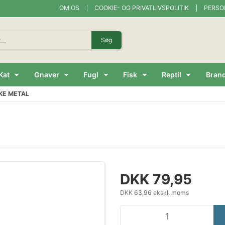
OM OS
COOKIE- OG PRIVATLIVSPOLITIK
PERSO
Søg
Kat
Gnaver
Fugl
Fisk
Reptil
Bran
KE METAL
DKK 79,95
DKK 63,96 ekskl. moms