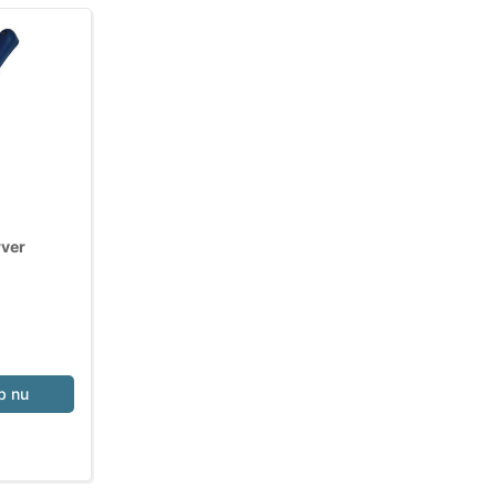
rver
b nu