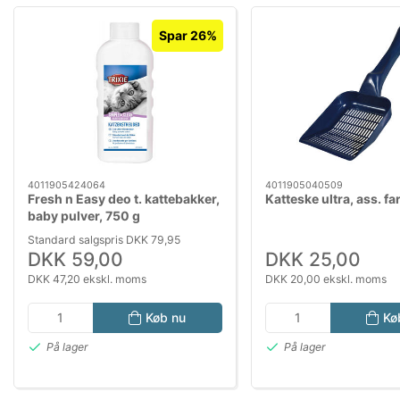
Spar 26%
4011905424064
4011905040509
Fresh n Easy deo t. kattebakker,
Katteske ultra, ass. fa
baby pulver, 750 g
Standard salgspris DKK 79,95
DKK 59,00
DKK 25,00
DKK 47,20 ekskl. moms
DKK 20,00 ekskl. moms
Køb nu
Kø
På lager
På lager