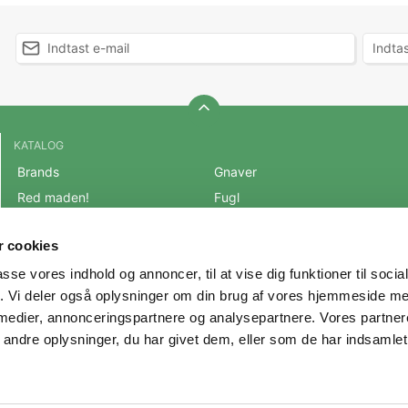
KATALOG
Brands
Gnaver
Red maden!
Fugl
BLACK FRIDAY 2025
Fisk
 cookies
Mest populære varer
Reptil
passe vores indhold og annoncer, til at vise dig funktioner til soci
OUTLET
Hest
fik. Vi deler også oplysninger om din brug af vores hjemmeside m
Hund
Andre Dyr
 medier, annonceringspartnere og analysepartnere. Vores partne
Kat
Veterinærfoder
ndre oplysninger, du har givet dem, eller som de har indsamlet 