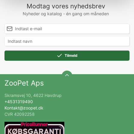
Modtag vores nyhedsbrev
Nyheder og katalog - én gang om måneden
Tilmeld
ZooPet Aps
Skramsvej 10, 4622 Havdrup
+4531319490
Kontakt@zoopet.dk
CVR 42092258