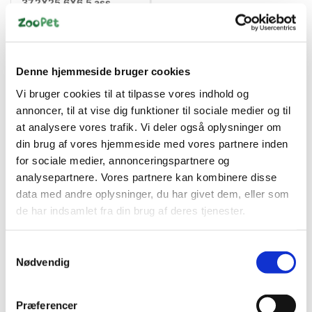
37,2X25,6X6,5 ass.
farver
DKK 39,00
DKK 31,20 ekskl. moms
Denne hjemmeside bruger cookies
Køb nu
Vi bruger cookies til at tilpasse vores indhold og
På lager
annoncer, til at vise dig funktioner til sociale medier og til
at analysere vores trafik. Vi deler også oplysninger om
din brug af vores hjemmeside med vores partnere inden
for sociale medier, annonceringspartnere og
analysepartnere. Vores partnere kan kombinere disse
data med andre oplysninger, du har givet dem, eller som
de har indsamlet fra din brug af deres tjenester.
Samtykkevalg
Nødvendig
Information
Præferencer
Matz kattemåtte – 50 x 40 cm | Flamingo