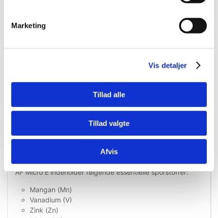
Fordele
Marketing
Koncentreret sporstoftilskud til saltvandsakvarier.
Indeholder essentielle mikronæringsstoffer.
Understøtter korallers vækst og trivsel.
Bidrager til naturlig farveudvikling.
Vis detaljer
Hjælper med at opretholde stabile sporstofniveauer.
Indeholder mangan, vanadium, zink, nikkel, jern,
krom, kobolt og kobber.
Tillad alle
Velegnet til SPS-, LPS- og blødkoraller.
Ideel til daglig dosering.
Nøje afbalanceret formulering.
Tillad valgte
Fremstillet i EU under streng kvalitetskontrol.
Indeholder
Afvis
AF Micro E indeholder følgende essentielle sporstoffer:
Mangan (Mn)
Vanadium (V)
Zink (Zn)