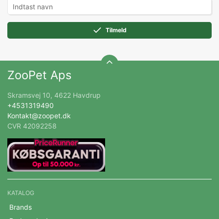
Tilmeld
ZooPet Aps
Skramsvej 10, 4622 Havdrup
+4531319490
Kontakt@zoopet.dk
CVR 42092258
KATALOG
Brands