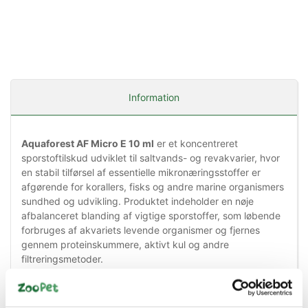
Information
Aquaforest AF Micro E 10 ml
er et koncentreret
sporstoftilskud udviklet til saltvands- og revakvarier, hvor
en stabil tilførsel af essentielle mikronæringsstoffer er
afgørende for korallers, fisks og andre marine organismers
sundhed og udvikling. Produktet indeholder en nøje
afbalanceret blanding af vigtige sporstoffer, som løbende
forbruges af akvariets levende organismer og fjernes
gennem proteinskummere, aktivt kul og andre
filtreringsmetoder.
AF Micro E indeholder koncentrerede mængder af
mangan, vanadium, zink, nikkel, jern, krom, kobolt og