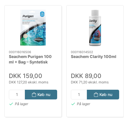
000116016506
000116014502
Seachem Purigen 100
Seachem Clarity 100ml
ml + Bag – Syntetisk
filtermedie
DKK 159,00
DKK 89,00
DKK 127,20 ekskl. moms
DKK 71,20 ekskl. moms
Køb nu
Køb nu
På lager
På lager