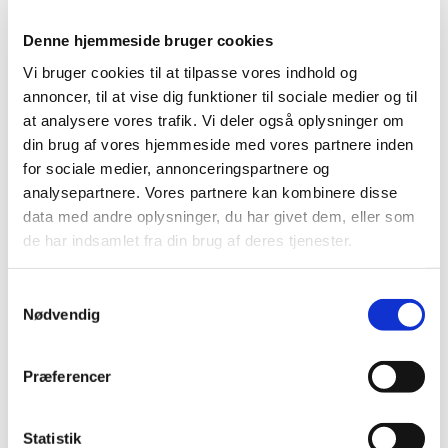
kobber
, som alle spiller en vigtig rolle i biologiske
processer hos marine organismer. Disse sporstoffer indgår
Denne hjemmeside bruger cookies
blandt andet i enzymatiske processer, stofskifte,
pigmentdannelse og vævsudvikling og bidrager til et
Vi bruger cookies til at tilpasse vores indhold og
sundt og stabilt revmiljø.
annoncer, til at vise dig funktioner til sociale medier og til
at analysere vores trafik. Vi deler også oplysninger om
Ved regelmæssig dosering hjælper AF Micro E med at
din brug af vores hjemmeside med vores partnere inden
opretholde naturlige koncentrationer af sporstoffer
for sociale medier, annonceringspartnere og
svarende til havvand, hvilket kan understøtte korallernes
vækst, farveudvikling og generelle vitalitet. Produktet er
analysepartnere. Vores partnere kan kombinere disse
udviklet med en nøje afstemt sammensætning, som sikrer
data med andre oplysninger, du har givet dem, eller som
optimale forhold uden unødig risiko for ubalance ved
de har indsamlet fra din brug af deres tjenester.
korrekt dosering.
Aquaforest producerer alle produkter i EU under streng
Samtykkevalg
laboratoriekontrol og anvender råvarer af høj renhed for at
Nødvendig
sikre ensartet kvalitet og præcis sammensætning.
AF Micro E kan anvendes som en del af den daglige
Præferencer
vedligeholdelse af både blandede revakvarier og
avancerede SPS-systemer og fungerer optimalt sammen
med Aquaforests øvrige sporstof- og Balling-serie.
Statistik