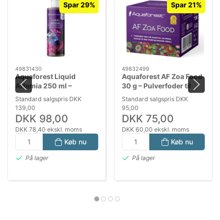
Spar 29%
Spar 21%
49831430
49832499
Aquaforest Liquid
Aquaforest AF Zoa Food
Artemia 250 ml –
30 g – Pulverfoder til
Flydende foder til
Zoanthus, Ricordea og
Standard salgspris DKK
Standard salgspris DKK
saltvandsfisk og yngel
svampekoraller
139,00
95,00
DKK 98,00
DKK 75,00
DKK 78,40 ekskl. moms
DKK 60,00 ekskl. moms
Køb nu
Køb nu
På lager
På lager