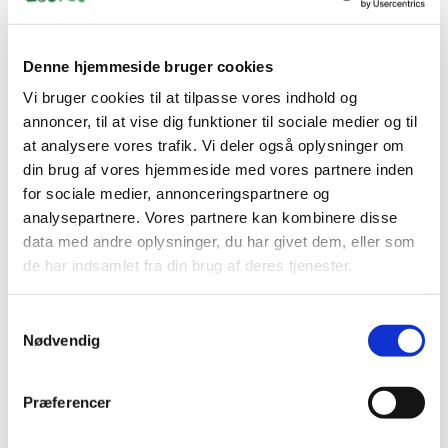
Skabe bedre biologisk balance fra starten
I etablerede akvarier
Denne hjemmeside bruger cookies
Produktet hjælper med at:
Vi bruger cookies til at tilpasse vores indhold og
annoncer, til at vise dig funktioner til sociale medier og til
Sænke eksisterende fosfatniveauer
at analysere vores trafik. Vi deler også oplysninger om
Stabilisere vandkvaliteten
Begrænse algevækst
din brug af vores hjemmeside med vores partnere inden
Understøtte korallers vækst og farver
for sociale medier, annonceringspartnere og
analysepartnere. Vores partnere kan kombinere disse
Fremmer biologisk balance
data med andre oplysninger, du har givet dem, eller som
de har indsamlet fra din brug af deres tjenester.
Ved at reducere overskydende næringsstoffer
understøtter Phosphate Minus et sundere økosystem i
akvariet.
Samtykkevalg
Nødvendig
Dette bidrager til:
Renere vand
Præferencer
Mindre algevækst
Bedre koralvækst
Mere stabile vandparametre