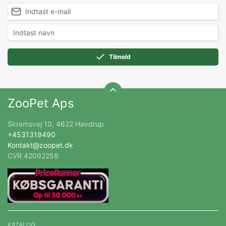
Tilmeld
ZooPet Aps
Skramsvej 10, 4622 Havdrup
+4531319490
Kontakt@zoopet.dk
CVR 42092258
KATALOG