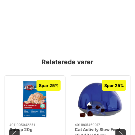
Relaterede varer
Spar 25%
Spar 25%
4011905042251
4011905460017
Catnip 20g
Cat Activity Slow Feed,