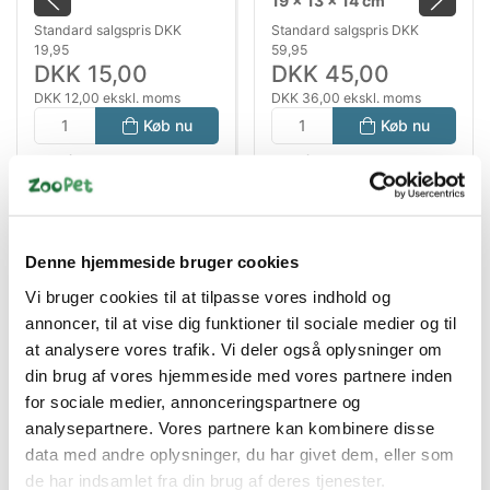
19 × 13 × 14 cm
Standard salgspris DKK
Standard salgspris DKK
19,95
59,95
DKK 15,00
DKK 45,00
DKK 12,00 ekskl. moms
DKK 36,00 ekskl. moms
Køb nu
Køb nu
På lager
På lager
Denne hjemmeside bruger cookies
Vi bruger cookies til at tilpasse vores indhold og
annoncer, til at vise dig funktioner til sociale medier og til
at analysere vores trafik. Vi deler også oplysninger om
din brug af vores hjemmeside med vores partnere inden
for sociale medier, annonceringspartnere og
Bestsælgende varer i Killingeudstyr
analysepartnere. Vores partnere kan kombinere disse
data med andre oplysninger, du har givet dem, eller som
de har indsamlet fra din brug af deres tjenester.