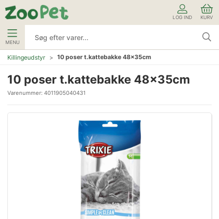
LOG IND
KURV
MENU
10 poser t.kattebakke 48x35cm
Killingeudstyr
10 poser t.kattebakke 48x35cm
Varenummer:
4011905040431