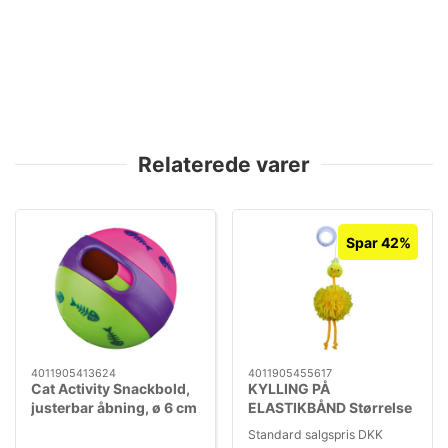
Relaterede varer
Spar 42%
4011905413624
4011905455617
Cat Activity Snackbold,
KYLLING PÅ
justerbar åbning, ø 6 cm
ELASTIKBÅND Størrelse
: 20 cm
Standard salgspris DKK