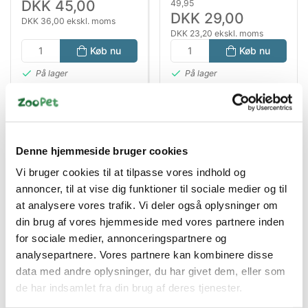
DKK 45,00
49,95
DKK 29,00
DKK 36,00 ekskl. moms
DKK 23,20 ekskl. moms
Køb nu
Køb nu
På lager
På lager
Denne hjemmeside bruger cookies
Vi bruger cookies til at tilpasse vores indhold og
annoncer, til at vise dig funktioner til sociale medier og til
at analysere vores trafik. Vi deler også oplysninger om
din brug af vores hjemmeside med vores partnere inden
for sociale medier, annonceringspartnere og
Bestsælgende varer i Killingeudstyr
analysepartnere. Vores partnere kan kombinere disse
data med andre oplysninger, du har givet dem, eller som
de har indsamlet fra din brug af deres tjenester.