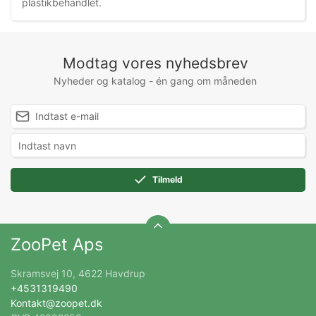
plastikbehandlet.
Modtag vores nyhedsbrev
Nyheder og katalog - én gang om måneden
Tilmeld
ZooPet Aps
Skramsvej 10, 4622 Havdrup
+4531319490
Kontakt@zoopet.dk