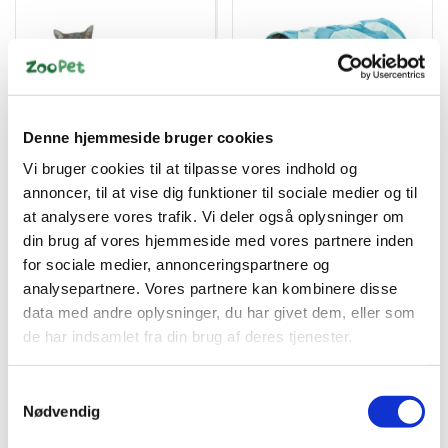
Denne hjemmeside bruger cookies
4011905028637
4011905043012
Vi bruger cookies til at tilpasse vores indhold og
Stofseng 45x30cm
Crunch tunnel nylon
ø25x50cm
annoncer, til at vise dig funktioner til sociale medier og til
at analysere vores trafik. Vi deler også oplysninger om
DKK 69,00
DKK 99,00
din brug af vores hjemmeside med vores partnere inden
DKK 55,20 ekskl. moms
DKK 79,20 ekskl. moms
for sociale medier, annonceringspartnere og
analysepartnere. Vores partnere kan kombinere disse
Køb nu
Køb nu
data med andre oplysninger, du har givet dem, eller som
de har indsamlet fra din brug af deres tjenester.
På lager
På lager
Samtykkevalg
Nødvendig