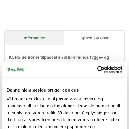
Information
Specifikationer
KONG Senior er tilpasset en ældre hunds tygge- og
legebehov.
Giver en blød og behagelig tyggetid som samtidig
Denne hjemmeside bruger cookies
tilfredsstiller hundens naturlige instinkter
Vi bruger cookies til at tilpasse vores indhold og
KONG Seniors gummisammensætning er tilpasset en
annoncer, til at vise dig funktioner til sociale medier og til
ældre hunds tygge- og legebehov
at analysere vores trafik. Vi deler også oplysninger om
Special KONG gummi til ældre hunde
din brug af vores hjemmeside med vores partnere inden
for sociale medier, annonceringspartnere og
Perfekt til påfyldning med KONG Easy Treat; Snacks