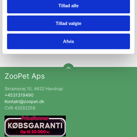
Nyheder og katalog - én gang om måneden
Tillad alle
Tillad valgte
Afvis
Tilmeld
ZooPet Aps
Skramsvej 10, 4622 Havdrup
+4531319490
Kontakt@zoopet.dk
CVR 42092258