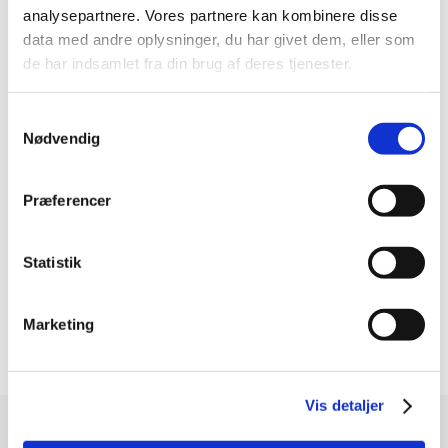
eller Ziggies
analysepartnere. Vores partnere kan kombinere disse
data med andre oplysninger, du har givet dem, eller som
Anbefalet over hele verden af ​​dyrlæger, trænere og
de har indsamlet fra din brug af deres tjenester.
hundeentusiaster
Den unikke, naturlige KONG Senior gummiblanding er
Samtykkevalg
designet til tænder og tandkød, der har tygget i
Nødvendig
årevis. Designet til at give en blød og behagelig tyggetid,
samtidig med at den tilfredsstiller en ældre hunds
instinktive legebehov. Et uregelmæssigt opspring gør det
Præferencer
perfekt til hunde, der stadig leger, når de når deres mere
værdige år. For at forlænge legetiden skal du fylde med
slik og et drys jordnøddesmør Gør legetiden endnu mere
Statistik
interessant ved at fylde legetøjet med KONG Snacks og
toppe med KONG Easy Treat. Leder din kloge hund stadig
efter en mental udfordring? Frys indholdet ned for en
Marketing
endnu længere Tygge/legetid.
Vis detaljer
Modtag vores nyhedsbrev