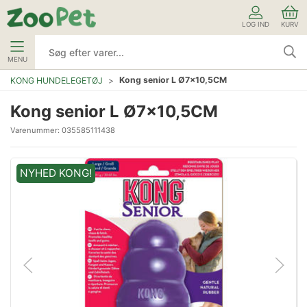
LOG IND
KURV
MENU
Kong senior L Ø7x10,5CM
KONG HUNDELEGETØJ
Kong senior L Ø7x10,5CM
Varenummer:
035585111438
NYHED KONG!