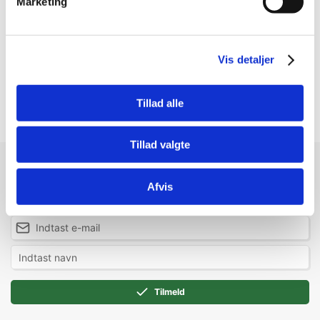
Marketing
KONG Sherps Floofs Moose har et overdådigt ydre, der er
uimodståeligt lunt til at putte mellem blide lege indendørs
apport. Den unikke flade squeaker i kroppen giver fuld af
sjov med lyde rundt omkring. Sprækkende gevirer
Vis detaljer
forlænger og glæder hunde, så legetiden varer
længere. Foret for langvarig sjov kan hunde i alle størrelser
nemt tage fat i og lege med disse yndige eventyrvenner.
Tillad alle
Tillad valgte
Modtag vores nyhedsbrev
Afvis
Nyheder og katalog - én gang om måneden
Tilmeld