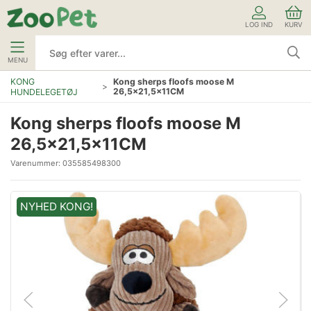
LOG IND
KURV
MENU
KONG
Kong sherps floofs moose M
26,5x21,5x11CM
HUNDELEGETØJ
Kong sherps floofs moose M
26,5x21,5x11CM
Varenummer:
035585498300
NYHED KONG!