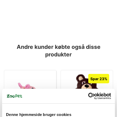
Andre kunder købte også disse
produkter
Spar 23%
NYHED KONG!
NYHED KONG!
035585360515
035585498249
Denne hjemmeside bruger cookies
Kong phatz pig Xs
KONG Snuzzles Bear M