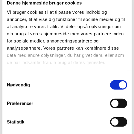
Denne hjemmeside bruger cookies
Vi bruger cookies til at tilpasse vores indhold og
4008239267382
4008239288080
Vitakraft Dental 3in1 720
Treaties Bits Kylling
annoncer, til at vise dig funktioner til sociale medier og til
g tyggepinde til hunde
Vitakraft
at analysere vores trafik. Vi deler også oplysninger om
+10 kg – tandrensende
din brug af vores hjemmeside med vores partnere inden
snacks (sukkerfri)
DKK 69,95
DKK 29,95
for sociale medier, annonceringspartnere og
DKK 55,96 ekskl. moms
DKK 23,96 ekskl. moms
analysepartnere. Vores partnere kan kombinere disse
data med andre oplysninger, du har givet dem, eller som
Køb nu
Køb nu
de har indsamlet fra din brug af deres tjenester.
På lager
På lager
Samtykkevalg
Nødvendig
Præferencer
Statistik
Information
Specifikationer