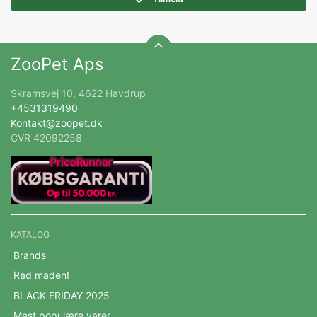
ZooPet Aps
Skramsvej 10, 4622 Havdrup
+4531319490
Kontakt@zoopet.dk
CVR 42092258
KATALOG
Brands
Red maden!
BLACK FRIDAY 2025
Mest populære varer