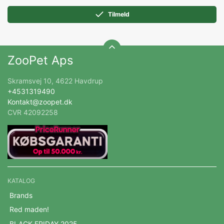
Tilmeld
ZooPet Aps
Skramsvej 10, 4622 Havdrup
+4531319490
Kontakt@zoopet.dk
CVR 42092258
KATALOG
Brands
Red maden!
BLACK FRIDAY 2025