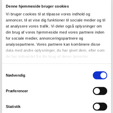
035585034003
4008239231475
Denne hjemmeside bruger cookies
KONG WOBBLER L
Beef-Stick Okse &
19x13x13CM
Grøntsager 12g
Vi bruger cookies til at tilpasse vores indhold og
Standard salgspris DKK 8,00
annoncer, til at vise dig funktioner til sociale medier og til
DKK 179,95
DKK 4,00
at analysere vores trafik. Vi deler også oplysninger om
DKK 143,96 ekskl. moms
DKK 3,20 ekskl. moms
din brug af vores hjemmeside med vores partnere inden
for sociale medier, annonceringspartnere og
Køb nu
Køb nu
analysepartnere. Vores partnere kan kombinere disse
På lager
På lager
data med andre oplysninger, du har givet dem, eller som
de har indsamlet fra din brug af deres tjenester.
Samtykkevalg
Nødvendig
Præferencer
Information
Specifikationer
Statistik