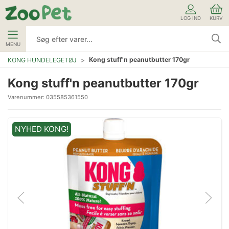
LOG IND
KURV
MENU
Kong stuff'n peanutbutter 170gr
KONG HUNDELEGETØJ
Kong stuff'n peanutbutter 170gr
Varenummer:
035585361550
NYHED KONG!