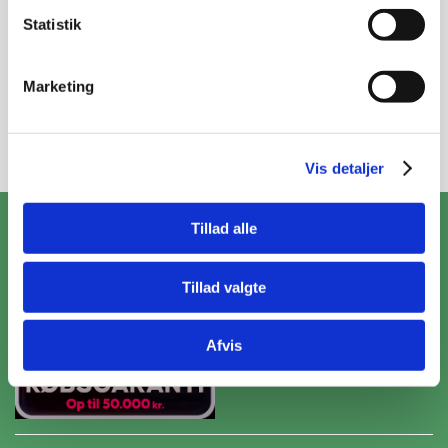
Statistik
Marketing
Tilmeld
Vis detaljer
ZooPet Aps
Tillad alle
Skramsvej 10, 4622 Havdrup
+4531319490
Tillad valgte
Kontakt@zoopet.dk
CVR 42092258
Afvis