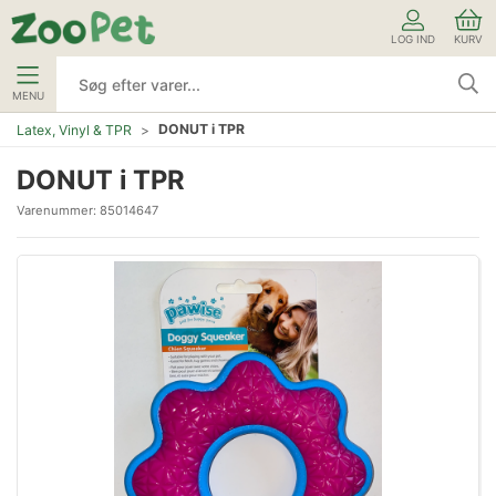
LOG IND
KURV
MENU
DONUT i TPR
Latex, Vinyl & TPR
DONUT i TPR
Varenummer:
85014647