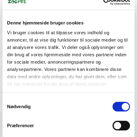
Denne hjemmeside bruger cookies
Vi bruger cookies til at tilpasse vores indhold og
annoncer, til at vise dig funktioner til sociale medier og til
at analysere vores trafik. Vi deler også oplysninger om
din brug af vores hjemmeside med vores partnere inden
for sociale medier, annonceringspartnere og
Information
Specifikationer
analysepartnere. Vores partnere kan kombinere disse
data med andre oplysninger, du har givet dem, eller som
Donut i TPR er et super stærkt stykke legetøj, som gør det
de har indsamlet fra din brug af deres tjenester.
muligt for hunden at prøve kræfter med.
Samtykkevalg
Nødvendig
Modtag vores nyhedsbrev
Præferencer
Nyheder og katalog - én gang om måneden