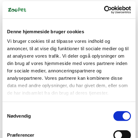
Denne hjemmeside bruger cookies
Information
Specifikationer
Vi bruger cookies til at tilpasse vores indhold og
annoncer, til at vise dig funktioner til sociale medier og til
at analysere vores trafik. Vi deler også oplysninger om
Flash stick er produceret i et meget stærkt materiale, og
din brug af vores hjemmeside med vores partnere inden
gør det muligt for hunden at lege selvom det til tider kan
for sociale medier, annonceringspartnere og
blive til nogle kraftige tyg.
analysepartnere. Vores partnere kan kombinere disse
Der er indbygget LED lys i produktet, som gør det muligt
data med andre oplysninger, du har givet dem, eller som
at lege med hunden selv i mørke timer på døgnet, da den
de har indsamlet fra din brug af deres tjenester.
vil lyse hele benet op.
Leveres i assorteret farver, men kommer i enten grøn eller
orange.
Samtykkevalg
måler 18 cm
Nødvendig
Præferencer