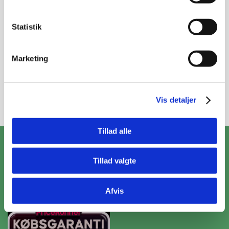
Modtag vores nyhedsbrev
Nyheder og katalog - én gang om måneden
Statistik
Marketing
Tilmeld
Vis detaljer
Tillad alle
ZooPet Aps
Tillad valgte
Skramsvej 10, 4622 Havdrup
+4531319490
Kontakt@zoopet.dk
Afvis
CVR 42092258