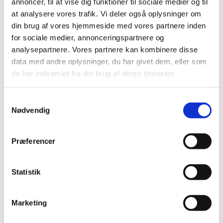
annoncer, til at vise dig funktioner til sociale medier og til
052742024042
85028011
SP Feline Mature
Kattehalsbånd rosa/sten
at analysere vores trafik. Vi deler også oplysninger om
Sterilised Chicken 3kg
din brug af vores hjemmeside med vores partnere inden
for sociale medier, annonceringspartnere og
DKK 299,00
DKK 29,95
analysepartnere. Vores partnere kan kombinere disse
DKK 239,20 ekskl. moms
DKK 23,96 ekskl. moms
data med andre oplysninger, du har givet dem, eller som
de har indsamlet fra din brug af deres tjenester.
Køb nu
Køb nu
På lager
På lager
Samtykkevalg
Nødvendig
Præferencer
Statistik
Marketing
Information
Specifikationer