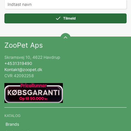
Tilmeld
ZooPet Aps
Skramsvej 10, 4622 Havdrup
+4531319490
Kontakt@zoopet.dk
CVR 42092258
KATALOG
Brands