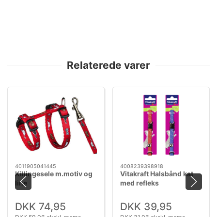
Relaterede varer
4011905041445
4008239398918
Killingesele m.motiv og
Vitakraft Halsbånd kat
line
med refleks
DKK 74,95
DKK 39,95