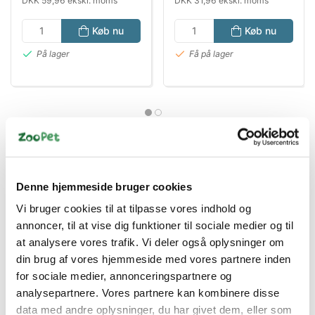
DKK 59,96 ekskl. moms
DKK 31,96 ekskl. moms
Køb nu
Køb nu
På lager
Få på lager
Denne hjemmeside bruger cookies
Vi bruger cookies til at tilpasse vores indhold og
Andre kunder købte også disse
annoncer, til at vise dig funktioner til sociale medier og til
at analysere vores trafik. Vi deler også oplysninger om
produkter
din brug af vores hjemmeside med vores partnere inden
for sociale medier, annonceringspartnere og
analysepartnere. Vores partnere kan kombinere disse
data med andre oplysninger, du har givet dem, eller som