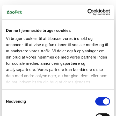
Denne hjemmeside bruger cookies
Vi bruger cookies til at tilpasse vores indhold og
Information
annoncer, til at vise dig funktioner til sociale medier og til
at analysere vores trafik. Vi deler også oplysninger om
din brug af vores hjemmeside med vores partnere inden
Kvælerkæde med 2 store ringe i hver ende, som også
for sociale medier, annonceringspartnere og
fungerer som låsemekanismen til kæden.
analysepartnere. Vores partnere kan kombinere disse
Kæden er ekstremt stærk, og er lavet i rustfri stål, som gør
data med andre oplysninger, du har givet dem, eller som
den tæt på umulig for en hund at bryde op.
de har indsamlet fra din brug af deres tjenester.
Fungerer som en kvælerkæde, så når hunden trækker vil
den stramme sig ind og forarbejde fremtidige træk.
Samtykkevalg
Nødvendig
Kæden måler 45 cm