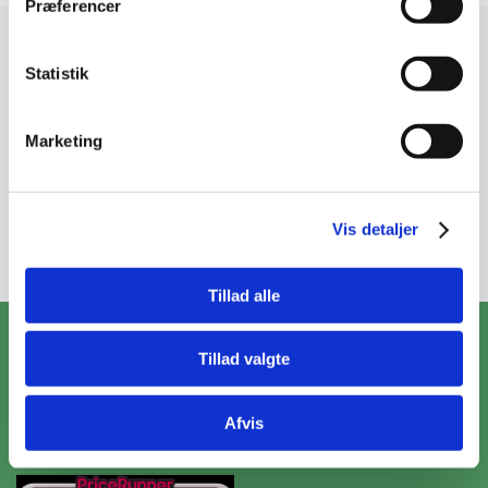
Præferencer
Modtag vores nyhedsbrev
Statistik
Nyheder og katalog - én gang om måneden
Marketing
Vis detaljer
Tilmeld
Tillad alle
ZooPet Aps
Tillad valgte
Skramsvej 10, 4622 Havdrup
+4531319490
Afvis
Kontakt@zoopet.dk
CVR 42092258