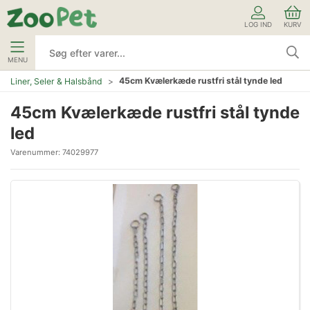
LOG IND
KURV
MENU
45cm Kvælerkæde rustfri stål tynde led
Liner, Seler & Halsbånd
45cm Kvælerkæde rustfri stål tynde
led
Varenummer:
74029977