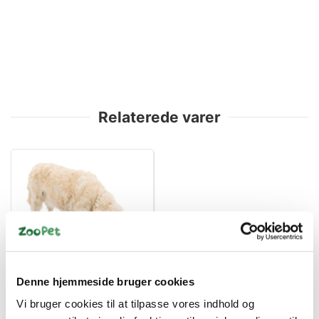
Relaterede varer
4011905320373
Activity Snuse tæppe,
Denne hjemmeside bruger cookies
50 × 34 cm
Vi bruger cookies til at tilpasse vores indhold og