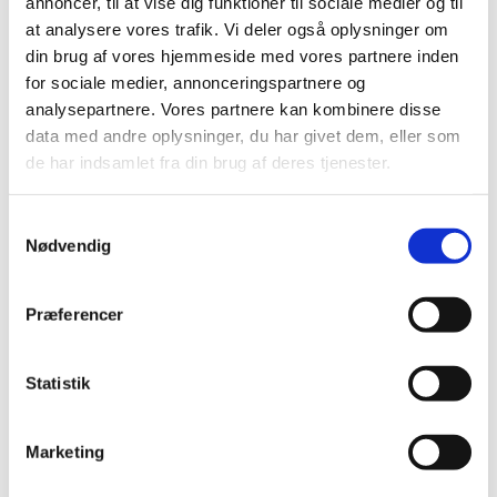
annoncer, til at vise dig funktioner til sociale medier og til
DKK 199,00
at analysere vores trafik. Vi deler også oplysninger om
DKK 159,20 ekskl. moms
din brug af vores hjemmeside med vores partnere inden
Køb nu
for sociale medier, annonceringspartnere og
analysepartnere. Vores partnere kan kombinere disse
På lager
data med andre oplysninger, du har givet dem, eller som
de har indsamlet fra din brug af deres tjenester.
Samtykkevalg
Nødvendig
Præferencer
Statistik
Information
Specifikationer
Marketing
Flexi New Classic er en serie af Flexi rulleliner, med et
super godt bremsesystem, der er nemt at bruge, for både