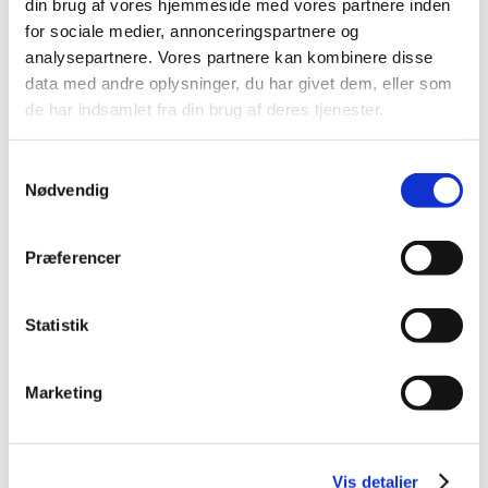
DKK 159,20 ekskl. moms
din brug af vores hjemmeside med vores partnere inden
for sociale medier, annonceringspartnere og
Køb nu
analysepartnere. Vores partnere kan kombinere disse
data med andre oplysninger, du har givet dem, eller som
På lager
de har indsamlet fra din brug af deres tjenester.
Samtykkevalg
Nødvendig
Præferencer
Statistik
Information
Specifikationer
Marketing
Læder halsbånd i lækker kvalitet. Halsbåndet er holdbart
og grundet den ekstra vidde får hunden den optimale
fordeling af presset på halsen.
Vis detaljer