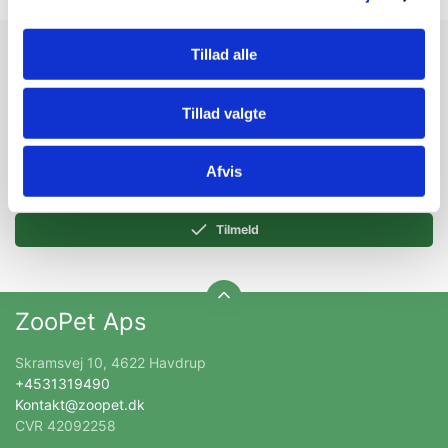
Tillad alle
Modtag vores nyhedsbrev
Nyheder og katalog - én gang om måneden
Tillad valgte
Afvis
Tilmeld
ZooPet Aps
Skramsvej 10, 4622 Havdrup
+4531319490
Kontakt@zoopet.dk
CVR 42092258