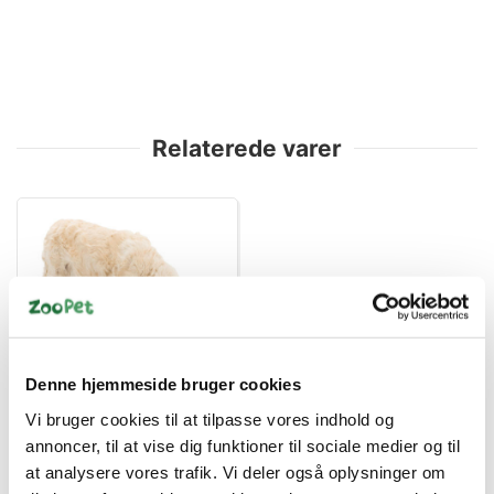
Relaterede varer
4011905320373
Denne hjemmeside bruger cookies
Activity Snuse tæppe,
50 × 34 cm
Vi bruger cookies til at tilpasse vores indhold og
annoncer, til at vise dig funktioner til sociale medier og til
DKK 199,00
at analysere vores trafik. Vi deler også oplysninger om