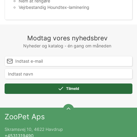
Nem at rengøre
Vejrbestandig Houndtex-laminering
Modtag vores nyhedsbrev
Nyheder og katalog - én gang om måneden
Tilmeld
ZooPet Aps
Skramsvej 10, 4622 Havdrup
+4531319490