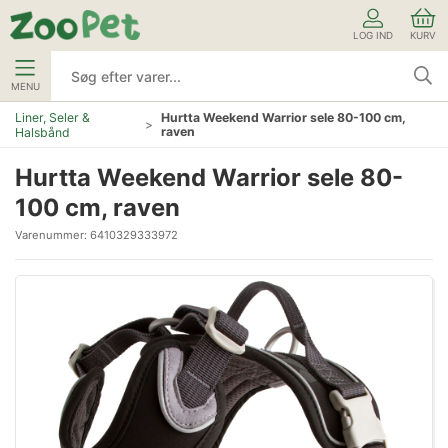
LOG IND
KURV
MENU
Liner, Seler &
Hurtta Weekend Warrior sele 80-100 cm,
raven
Halsbånd
Hurtta Weekend Warrior sele 80-
100 cm, raven
Varenummer:
6410329333972