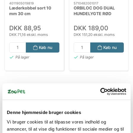
4011905019819
5710482001017
Læderkobbel sort 10
ORBILOC DOG DUAL
mm 30 cm
HUNDELYGTE RØD
DKK 88,95
DKK 189,00
DKK 71,16 ekskl. moms
DKK 151,20 ekskl. moms
Køb nu
Køb nu
På lager
På lager
Denne hjemmeside bruger cookies
Vi bruger cookies til at tilpasse vores indhold og
annoncer, til at vise dig funktioner til sociale medier og til
Information
Specifikationer