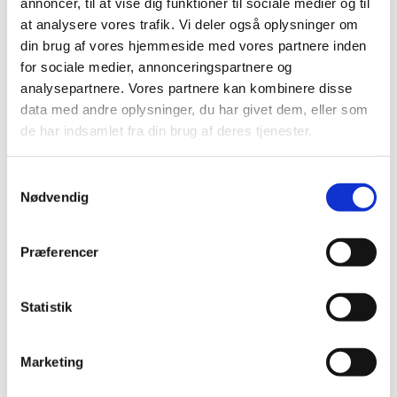
annoncer, til at vise dig funktioner til sociale medier og til
pretty girl k-9
k9 idc baby 1
at analysere vores trafik. Vi deler også oplysninger om
din brug af vores hjemmeside med vores partnere inden
for sociale medier, annonceringspartnere og
DKK 45,00
DKK 298,00
analysepartnere. Vores partnere kan kombinere disse
DKK 36,00 ekskl. moms
DKK 238,40 ekskl. moms
data med andre oplysninger, du har givet dem, eller som
Køb nu
Køb nu
de har indsamlet fra din brug af deres tjenester.
På lager
På lager
Samtykkevalg
Nødvendig
Præferencer
Statistik
Marketing
Information
Specifikationer