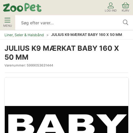
LOG IND
KURV
MENU
JULIUS K9 MÆRKAT BABY 160 X 50 MM
Liner, Seler & Halsbånd
JULIUS K9 MÆRKAT BABY 160 X
50 MM
Varenummer:
5999053631444