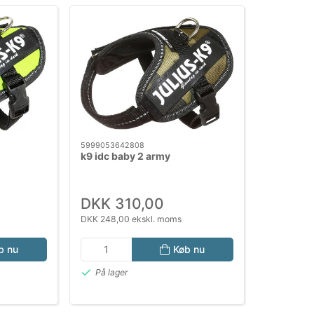
5999053642808
k9 idc baby 2 army
DKK 310,00
DKK 248,00 ekskl. moms
b nu
Køb nu
På lager