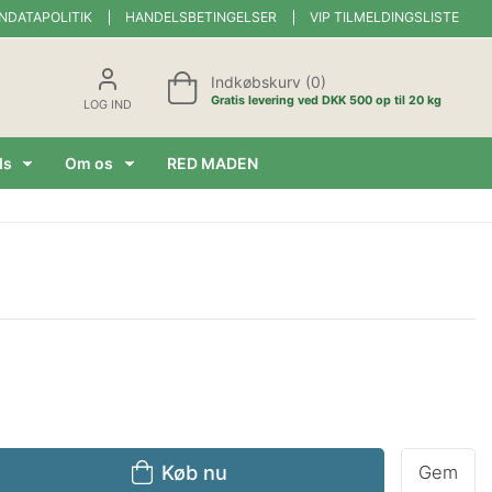
NDATAPOLITIK
HANDELSBETINGELSER
VIP TILMELDINGSLISTE
Indkøbskurv (0)
Gratis levering ved DKK 500 op til 20 kg
LOG IND
ds
Om os
RED MADEN
Køb nu
Gem