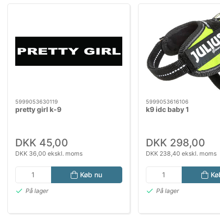
5999053630119
5999053616106
pretty girl k-9
k9 idc baby 1
DKK 45,00
DKK 298,00
DKK 36,00 ekskl. moms
DKK 238,40 ekskl. moms
Køb nu
Kø
På lager
På lager