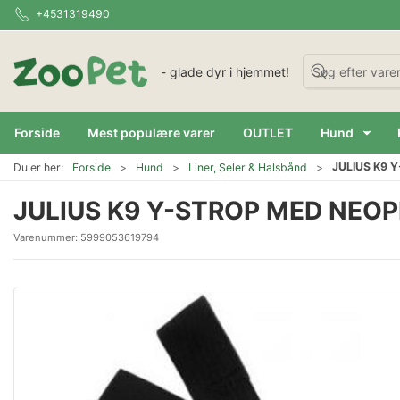
+4531319490
- glade dyr i hjemmet!
Forside
Mest populære varer
OUTLET
Hund
JULIUS K9 
Du er her:
Forside
Hund
Liner, Seler & Halsbånd
JULIUS K9 Y-STROP MED NEO
Varenummer:
5999053619794