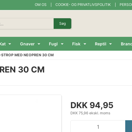
OM OS
COOKIE- OG PRIVATLIVSPOLITIK
PERSO
Søg
Kat
Gnaver
Fugl
Fisk
Reptil
Bran
Y-STROP MED NEOPREN 30 CM
PREN 30 CM
DKK 94,95
DKK 75,96 ekskl. moms