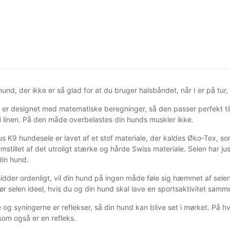
und, der ikke er så glad for at du bruger halsbåndet, når I er på tur
 er designet med matematiske beregninger, så den passer perfekt til
 i linen. På den måde overbelastes din hunds muskler ikke.
us K9 hundesele er lavet af et stof materiale, der kaldes Øko-Tex, 
emstillet af det utroligt stærke og hårde Swiss materiale. Selen har jus
 din hund.
idder ordenligt, vil din hund på ingen måde føle sig hæmmet af selen,
gør selen ideel, hvis du og din hund skal lave en sportsaktivitet sam
og syningerne er reflekser, så din hund kan blive set i mørket. På hv
 som også er en refleks.