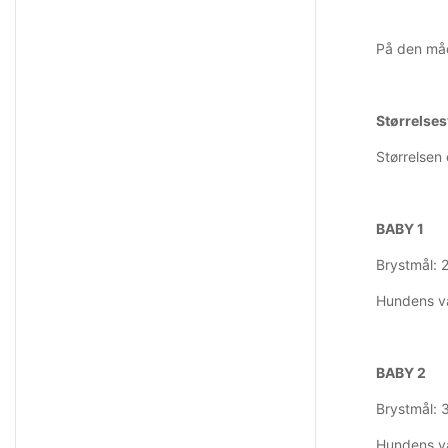
På den måd
Størrelses
Størrelsen
BABY 1
Brystmål: 
Hundens væ
BABY 2
Brystmål: 
Hundens væ