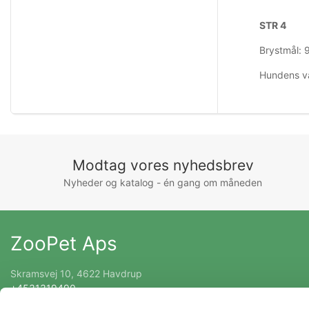
STR 4
Brystmål: 
Hundens v
Modtag vores nyhedsbrev
Nyheder og katalog - én gang om måneden
ZooPet Aps
Skramsvej 10, 4622 Havdrup
+4531319490
Kontakt@zoopet.dk