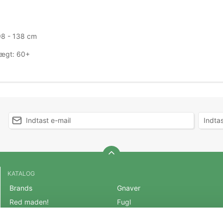
98 - 138 cm
ægt: 60+
KATALOG
Brands
Gnaver
Red maden!
Fugl
BLACK FRIDAY 2025
Fisk