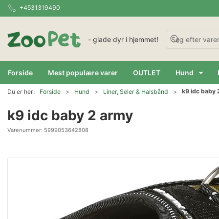
+4531319490
- glade dyr i hjemmet!
Forside
Mest populære varer
OUTLET
Hund
k9 idc baby 
Du er her:
Forside
Hund
Liner, Seler & Halsbånd
k9 idc baby 2 army
Varenummer:
5999053642808