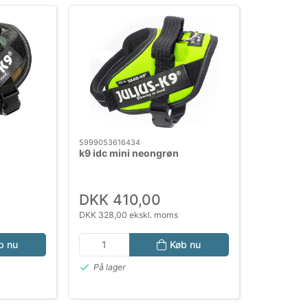
5999053616434
k9 idc mini neongrøn
DKK 410,00
DKK 328,00 ekskl. moms
b nu
Køb nu
På lager