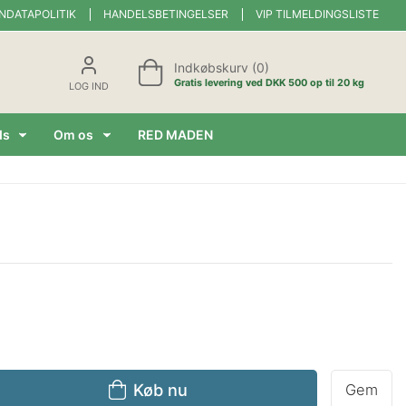
NDATAPOLITIK
HANDELSBETINGELSER
VIP TILMELDINGSLISTE
Indkøbskurv (0)
Gratis levering ved DKK 500 op til 20 kg
LOG IND
ds
Om os
RED MADEN
Køb nu
Gem