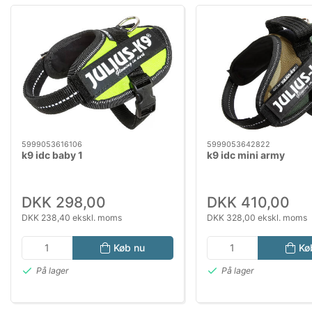
5999053616106
5999053642822
k9 idc baby 1
k9 idc mini army
DKK 298,00
DKK 410,00
DKK 238,40 ekskl. moms
DKK 328,00 ekskl. moms
Køb nu
Kø
På lager
På lager