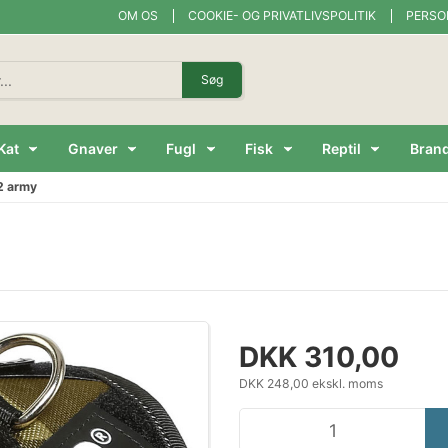
OM OS
COOKIE- OG PRIVATLIVSPOLITIK
PERSO
Søg
Kat
Gnaver
Fugl
Fisk
Reptil
Bran
2 army
DKK 310,00
DKK 248,00 ekskl. moms