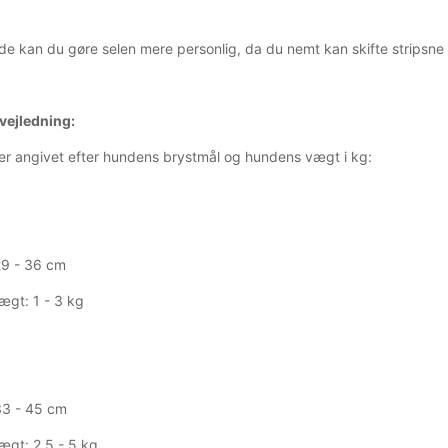
e kan du gøre selen mere personlig, da du nemt kan skifte stripsn
vejledning:
 er angivet efter hundens brystmål og hundens vægt i kg:
29 - 36 cm
gt: 1 - 3 kg
33 - 45 cm
gt: 2,5 - 5 kg