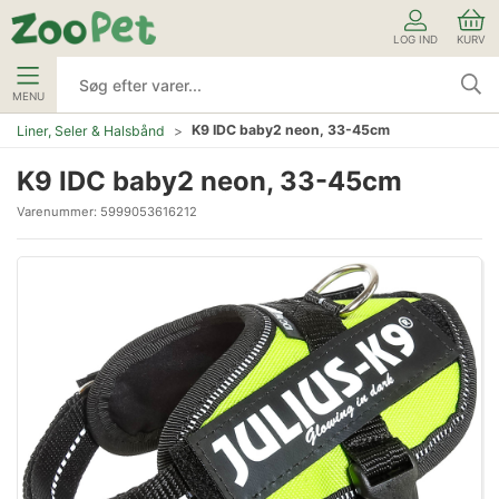
LOG IND
KURV
MENU
K9 IDC baby2 neon, 33-45cm
Liner, Seler & Halsbånd
K9 IDC baby2 neon, 33-45cm
Varenummer:
5999053616212