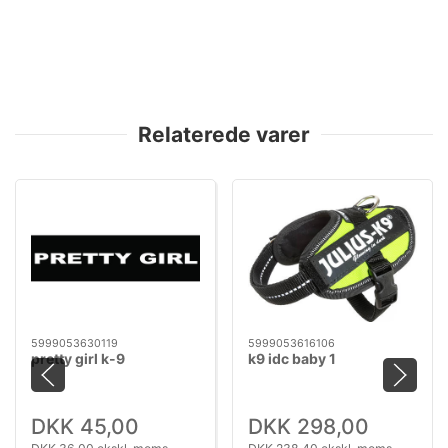
Relaterede varer
5999053630119
5999053616106
pretty girl k-9
k9 idc baby 1
DKK 45,00
DKK 298,00