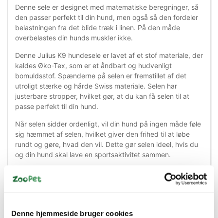
Denne sele er designet med matematiske beregninger, så
den passer perfekt til din hund, men også så den fordeler
belastningen fra det blide træk i linen. På den måde
overbelastes din hunds muskler ikke.
Denne Julius K9 hundesele er lavet af et stof materiale, der
kaldes Øko-Tex, som er et åndbart og hudvenligt
bomuldsstof. Spænderne på selen er fremstillet af det
utroligt stærke og hårde Swiss materiale. Selen har
justerbare stropper, hvilket gør, at du kan få selen til at
passe perfekt til din hund.
Når selen sidder ordenligt, vil din hund på ingen måde føle
sig hæmmet af selen, hvilket giver den frihed til at løbe
rundt og gøre, hvad den vil. Dette gør selen ideel, hvis du
og din hund skal lave en sportsaktivitet sammen.
Stropperne og syningerne er reflekser, så din hund kan
blive set i mørket. På hver side af selen, kan du fastgøre
nogle velcro-strips, der har et ord på, som også er en
refleks.
Denne hjemmeside bruger cookies