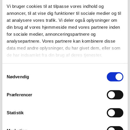
Vi bruger cookies til at tilpasse vores indhold og
På den måde kan du gøre selen mere personlig, da du
annoncer, til at vise dig funktioner til sociale medier og til
nemt kan skifte stripsne med andre.
at analysere vores trafik. Vi deler også oplysninger om
din brug af vores hjemmeside med vores partnere inden
for sociale medier, annonceringspartnere og
Størrelsesvejledning:
analysepartnere. Vores partnere kan kombinere disse
data med andre oplysninger, du har givet dem, eller som
Størrelsen er angivet efter hundens brystmål og hundens
de har indsamlet fra din brug af deres tjenester.
vægt i kg:
Samtykkevalg
BABY 1
Nødvendig
Brystmål: 29 - 36 cm
Præferencer
Hundens vægt: 1 - 3 kg
Statistik
BABY 2
Brystmål: 33 - 45 cm