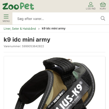
LOG IND
KURV
MENU
k9 idc mini army
Liner, Seler & Halsbånd
k9 idc mini army
Varenummer:
5999053642822