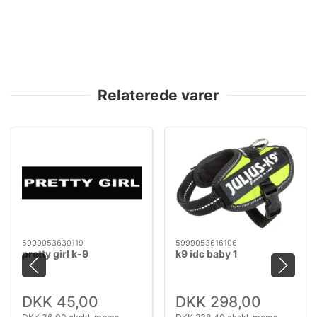
Relaterede varer
5999053630119
5999053616106
pretty girl k-9
k9 idc baby 1
DKK 45,00
DKK 298,00