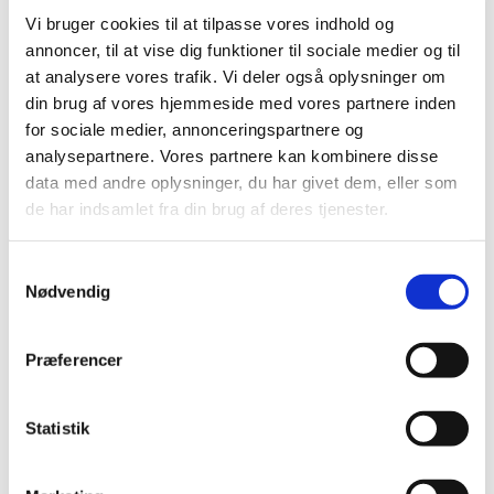
Vi bruger cookies til at tilpasse vores indhold og
På den måde kan du gøre selen mere personlig, da du
annoncer, til at vise dig funktioner til sociale medier og til
nemt kan skifte stripsne med andre.
at analysere vores trafik. Vi deler også oplysninger om
din brug af vores hjemmeside med vores partnere inden
for sociale medier, annonceringspartnere og
Størrelsesvejledning:
analysepartnere. Vores partnere kan kombinere disse
data med andre oplysninger, du har givet dem, eller som
Størrelsen er angivet efter hundens brystmål og hundens
de har indsamlet fra din brug af deres tjenester.
vægt i kg:
Samtykkevalg
BABY 1
Nødvendig
Brystmål: 29 - 36 cm
Præferencer
Hundens vægt: 1 - 3 kg
Statistik
BABY 2
Brystmål: 33 - 45 cm