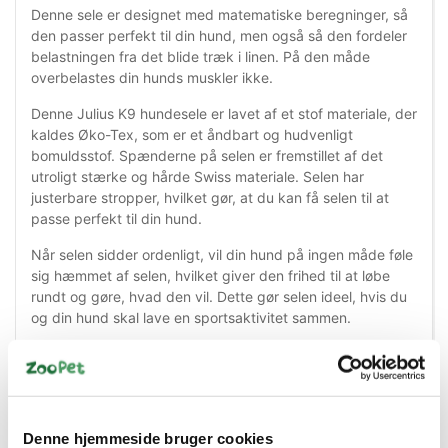
Denne sele er designet med matematiske beregninger, så
den passer perfekt til din hund, men også så den fordeler
belastningen fra det blide træk i linen. På den måde
overbelastes din hunds muskler ikke.
Denne Julius K9 hundesele er lavet af et stof materiale, der
kaldes Øko-Tex, som er et åndbart og hudvenligt
bomuldsstof. Spænderne på selen er fremstillet af det
utroligt stærke og hårde Swiss materiale. Selen har
justerbare stropper, hvilket gør, at du kan få selen til at
passe perfekt til din hund.
Når selen sidder ordenligt, vil din hund på ingen måde føle
sig hæmmet af selen, hvilket giver den frihed til at løbe
rundt og gøre, hvad den vil. Dette gør selen ideel, hvis du
og din hund skal lave en sportsaktivitet sammen.
Stropperne og syningerne er reflekser, så din hund kan
blive set i mørket. På hver side af selen, kan du fastgøre
nogle velcro-strips, der har et ord på, som også er en
refleks.
Denne hjemmeside bruger cookies