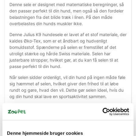
Denne sele er designet med matematiske beregninger, så
den passer perfekt til din hund, men også så den fordeler
belastningen fra det blide træk i linen. På den måde
overbelastes din hunds muskler ikke.
Denne Julius K9 hundesele er lavet af et stof materiale, der
kaldes Øko-Tex, som er et åndbart og hudvenligt
bomuldsstof. Spænderne på selen er fremstillet af det
utroligt stærke og hårde Swiss materiale. Selen har
justerbare stropper, hvilket gør, at du kan få selen til at
passe perfekt til din hund.
Når selen sidder ordenligt, vil din hund på ingen måde føle
sig hæmmet af selen, hvilket giver den frihed til at løbe
rundt og gøre, hvad den vil. Dette gør selen ideel, hvis du
og din hund skal lave en sportsaktivitet sammen.
Stropperne og syningerne er reflekser, så din hund kan
blive set i mørket. På hver side af selen, kan du fastgøre
nogle velcro-strips, der har et ord på, som også er en
refleks.
Denne hjemmeside bruger cookies