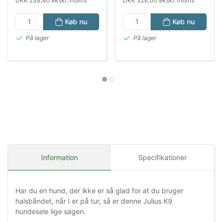
DKK 238,40 ekskl. moms
DKK 328,00 ekskl. moms
Køb nu
Køb nu
På lager
På lager
Information
Specifikationer
Har du en hund, der ikke er så glad for at du bruger
halsbåndet, når I er på tur, så er denne Julius K9
hundesele lige sagen.