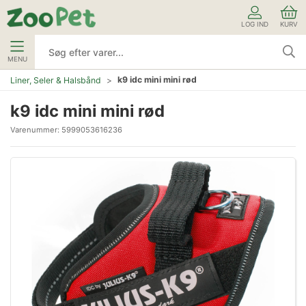
LOG IND
KURV
MENU
k9 idc mini mini rød
Liner, Seler & Halsbånd
k9 idc mini mini rød
Varenummer:
5999053616236