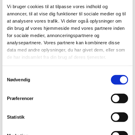
Vi bruger cookies til at tilpasse vores indhold og
På den måde kan du gøre selen mere personlig, da du
annoncer, til at vise dig funktioner til sociale medier og til
nemt kan skifte stripsne med andre.
at analysere vores trafik. Vi deler også oplysninger om
din brug af vores hjemmeside med vores partnere inden
for sociale medier, annonceringspartnere og
Størrelsesvejledning:
analysepartnere. Vores partnere kan kombinere disse
data med andre oplysninger, du har givet dem, eller som
Størrelsen er angivet efter hundens brystmål og hundens
de har indsamlet fra din brug af deres tjenester.
vægt i kg:
Samtykkevalg
BABY 1
Nødvendig
Brystmål: 29 - 36 cm
Præferencer
Hundens vægt: 1 - 3 kg
Statistik
BABY 2
Brystmål: 33 - 45 cm