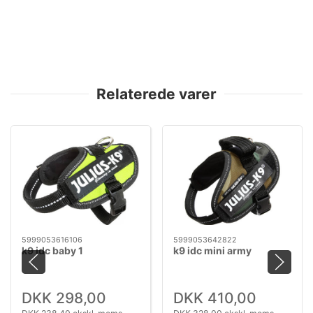
Relaterede varer
5999053616106
5999053642822
k9 idc baby 1
k9 idc mini army
DKK 298,00
DKK 410,00