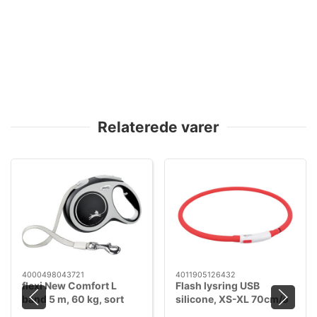
Relaterede varer
4000498043721
4011905126432
flexi New Comfort L
Flash lysring USB
bånd 5 m, 60 kg, sort
silicone, XS-XL 70cm/ø
10mm red