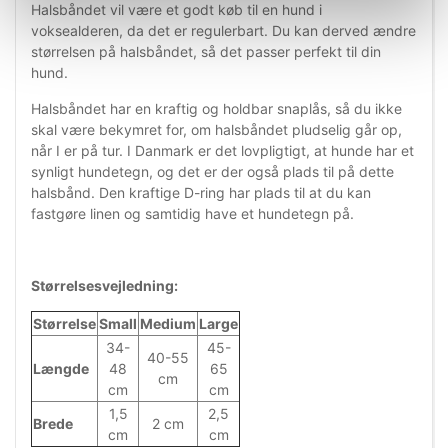
Halsbåndet vil være et godt køb til en hund i
voksealderen, da det er regulerbart. Du kan derved ændre
størrelsen på halsbåndet, så det passer perfekt til din
hund.
Halsbåndet har en kraftig og holdbar snaplås, så du ikke
skal være bekymret for, om halsbåndet pludselig går op,
når I er på tur. I Danmark er det lovpligtigt, at hunde har et
synligt hundetegn, og det er der også plads til på dette
halsbånd. Den kraftige D-ring har plads til at du kan
fastgøre linen og samtidig have et hundetegn på.
Størrelsesvejledning:
Størrelse
Small
Medium
Large
34-
45-
40-55
Længde
48
65
cm
cm
cm
1,5
2,5
Brede
2 cm
cm
cm