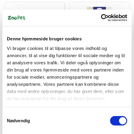
Denne hjemmeside bruger cookies
Vi bruger cookies til at tilpasse vores indhold og
4000498022825
4008239224750
annoncer, til at vise dig funktioner til sociale medier og til
flexi New Classic snor
Vitakraft Ring XL Parakit
M, 8M, 20KG, sort
70 g – Sprød Snack med
at analysere vores trafik. Vi deler også oplysninger om
Korn & Æg
din brug af vores hjemmeside med vores partnere inden
DKK 139,00
DKK 49,95
for sociale medier, annonceringspartnere og
DKK 111,20 ekskl. moms
DKK 39,96 ekskl. moms
analysepartnere. Vores partnere kan kombinere disse
data med andre oplysninger, du har givet dem, eller som
Køb nu
Køb nu
de har indsamlet fra din brug af deres tjenester.
På lager
På lager
Samtykkevalg
Nødvendig