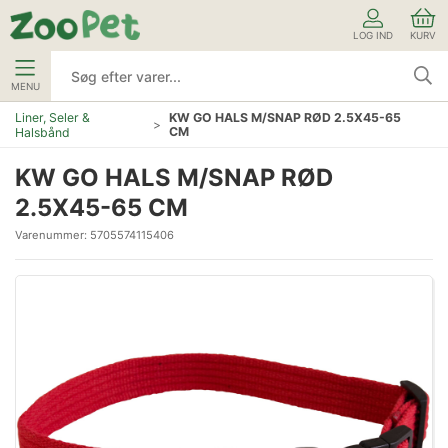
LOG IND
KURV
MENU
Liner, Seler &
KW GO HALS M/SNAP RØD 2.5X45-65
CM
Halsbånd
KW GO HALS M/SNAP RØD
2.5X45-65 CM
Varenummer:
5705574115406