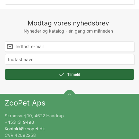
Modtag vores nyhedsbrev
Nyheder og katalog - én gang om måneden
Tilmeld
ZooPet Aps
Skramsvej 10, 4622 Havdrup
+4531319490
Kontakt@zoopet.dk
CVR 42092258