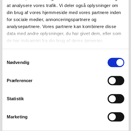
På lager
På lager
at analysere vores trafik. Vi deler også oplysninger om
din brug af vores hjemmeside med vores partnere inden
for sociale medier, annonceringspartnere og
analysepartnere. Vores partnere kan kombinere disse
data med andre oplysninger, du har givet dem, eller som
de har indsamlet fra din brug af deres tjenester.
Samtykkevalg
Nødvendig
Information
Specifikationer
Præferencer
Sea Salt 7,5 kg er et syntetisk havsalt af høj kvalitet,
udviklet specifikt til saltvandsakvarier med fisk samt
Statistik
mindre sarte koraller og hvirvelløse dyr. Dette salt er ideelt
til både nystartede akvarier og til løbende vedligeholdelse,
hvor du ønsker et stabilt, naturligt havmiljø med korrekt
Marketing
mineralbalance og saltholdighed.
Saltet kan anvendes umiddelbart efter opløsning og giver