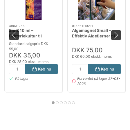
49831256
015561110211
Bio S 10 ml –
Algemagnet Small –
Bakteriekultur til
Effektiv Algefjerner til
reduktion af ammoniak,
Akvarier
Standard salgspris DKK
nitrit og nitrat i akvarier
DKK 75,00
55,00
DKK 35,00
DKK 60,00 ekskl. moms
DKK 28,00 ekskl. moms
Køb nu
Køb nu
På lager
Forventet på lager 27-08-
2026