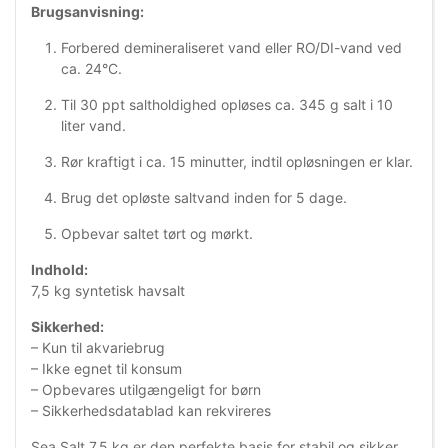
Brugsanvisning:
Forbered demineraliseret vand eller RO/DI-vand ved
ca. 24°C.
Til 30 ppt saltholdighed opløses ca. 345 g salt i 10
liter vand.
Rør kraftigt i ca. 15 minutter, indtil opløsningen er klar.
Brug det opløste saltvand inden for 5 dage.
Opbevar saltet tørt og mørkt.
Indhold:
7,5 kg syntetisk havsalt
Sikkerhed:
– Kun til akvariebrug
– Ikke egnet til konsum
– Opbevares utilgængeligt for børn
– Sikkerhedsdatablad kan rekvireres
Sea Salt 7,5 kg er den perfekte basis for stabil og sikker