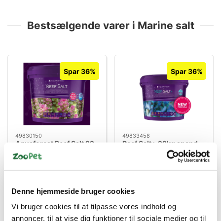
Bestsælgende varer i Marine salt
Spar 36%
Spar 36%
49830150
49833458
Aquaforest Reef Salt 22
Reef Salt+ 22kg spand
kg – Fuldsyntetisk
havsalt med aminosyrer
Standard salgspris DKK
Standard salgspris DKK
og C-vitamin
698,00
698,00
DKK 449,00
DKK 449,00
Denne hjemmeside bruger cookies
DKK 359,20 ekskl. moms
DKK 359,20 ekskl. moms
Vi bruger cookies til at tilpasse vores indhold og
Køb nu
Køb nu
annoncer, til at vise dig funktioner til sociale medier og til