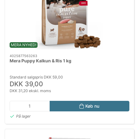
MERA NYHED!
4025877563263
Mera Puppy Kalkun & Ris 1 kg
Standard salgspris DKK 59,00
DKK 39,00
DKK 31,20 ekskl. moms
Køb nu
På lager