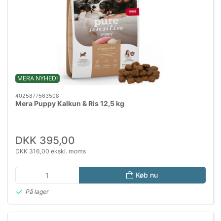
MERA NYHED!
4025877563508
Mera Puppy Kalkun & Ris 12,5 kg
DKK 395,00
DKK 316,00 ekskl. moms
Køb nu
På lager