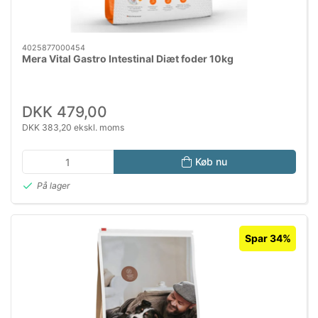
4025877000454
Mera Vital Gastro Intestinal Diæt foder 10kg
DKK 479,00
DKK 383,20 ekskl. moms
Køb nu
På lager
Spar 34%