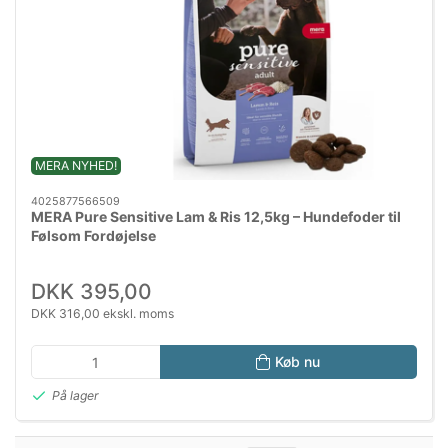
MERA NYHED!
4025877566509
MERA Pure Sensitive Lam & Ris 12,5kg – Hundefoder til
Følsom Fordøjelse
DKK 395,00
DKK 316,00 ekskl. moms
Køb nu
På lager