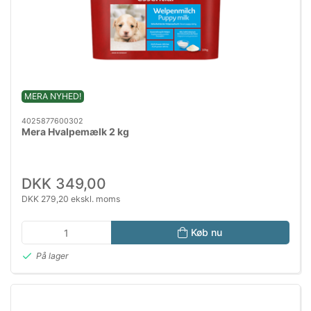
MERA NYHED!
4025877600302
Mera Hvalpemælk 2 kg
DKK 349,00
DKK 279,20 ekskl. moms
Køb nu
På lager