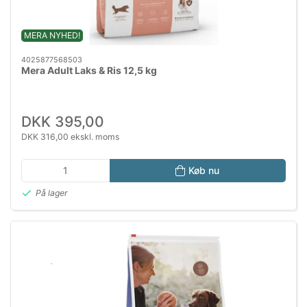
MERA NYHED!
4025877568503
Mera Adult Laks & Ris 12,5 kg
DKK 395,00
DKK 316,00 ekskl. moms
Køb nu
På lager