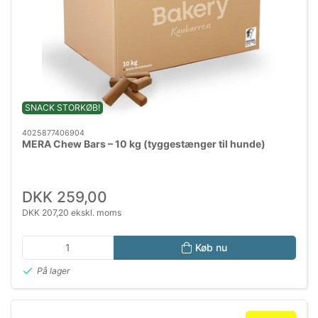
SNACK STORKØB!
4025877406904
MERA Chew Bars – 10 kg (tyggestænger til hunde)
DKK 259,00
DKK 207,20 ekskl. moms
Køb nu
På lager