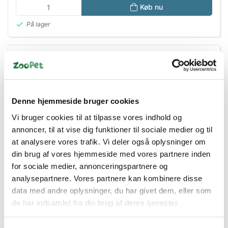
Køb nu
På lager
Denne hjemmeside bruger cookies
Vi bruger cookies til at tilpasse vores indhold og
annoncer, til at vise dig funktioner til sociale medier og til
at analysere vores trafik. Vi deler også oplysninger om
din brug af vores hjemmeside med vores partnere inden
for sociale medier, annonceringspartnere og
analysepartnere. Vores partnere kan kombinere disse
data med andre oplysninger, du har givet dem, eller som
MERASNACK
de har indsamlet fra din brug af deres tjenester.
4025877593185
Mera Goody Snack Insekt & Ris 600g