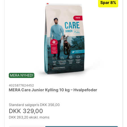
Spar 8%
MERA NYHED!
4025877624452
MERA Care Junior Kylling 10 kg – Hvalpefoder
Standard salgspris DKK 356,00
DKK 329,00
DKK 263,20 ekskl. moms