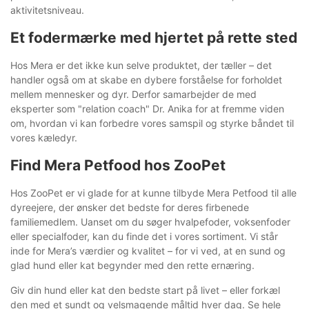
aktivitetsniveau.
Et fodermærke med hjertet på rette sted
Hos Mera er det ikke kun selve produktet, der tæller – det
handler også om at skabe en dybere forståelse for forholdet
mellem mennesker og dyr. Derfor samarbejder de med
eksperter som "relation coach" Dr. Anika for at fremme viden
om, hvordan vi kan forbedre vores samspil og styrke båndet til
vores kæledyr.
Find Mera Petfood hos ZooPet
Hos ZooPet er vi glade for at kunne tilbyde Mera Petfood til alle
dyreejere, der ønsker det bedste for deres firbenede
familiemedlem. Uanset om du søger hvalpefoder, voksenfoder
eller specialfoder, kan du finde det i vores sortiment. Vi står
inde for Mera’s værdier og kvalitet – for vi ved, at en sund og
glad hund eller kat begynder med den rette ernæring.
Giv din hund eller kat den bedste start på livet – eller forkæl
den med et sundt og velsmagende måltid hver dag. Se hele