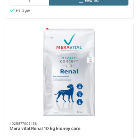
Køb nu
På lager
4025877002458
Mera vital Renal 10 kg kidney care