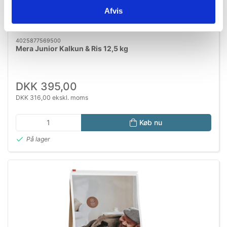
Afvis
MERA NYHED!
4025877569500
Mera Junior Kalkun & Ris 12,5 kg
DKK 395,00
DKK 316,00 ekskl. moms
Køb nu
På lager