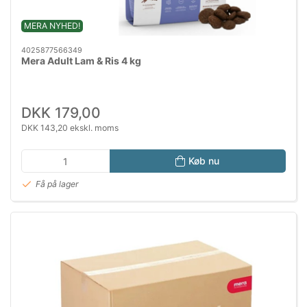
MERA NYHED!
4025877566349
Mera Adult Lam & Ris 4 kg
DKK 179,00
DKK 143,20 ekskl. moms
Køb nu
Få på lager