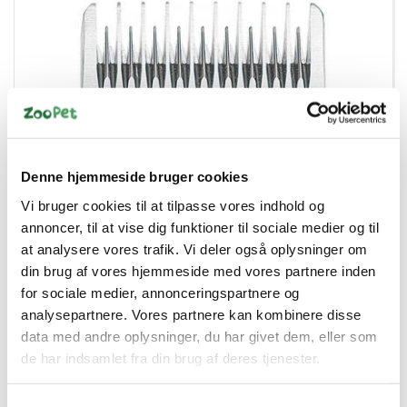
Denne hjemmeside bruger cookies
Vi bruger cookies til at tilpasse vores indhold og
annoncer, til at vise dig funktioner til sociale medier og til
at analysere vores trafik. Vi deler også oplysninger om
din brug af vores hjemmeside med vores partnere inden
034264416444
OSTER SKÆR 4 9.5 MM
for sociale medier, annonceringspartnere og
analysepartnere. Vores partnere kan kombinere disse
data med andre oplysninger, du har givet dem, eller som
DKK 499,00
de har indsamlet fra din brug af deres tjenester.
DKK 399,20 ekskl. moms