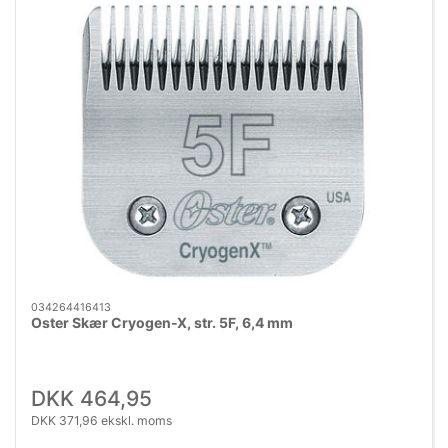
034264416413
Oster Skær Cryogen-X, str. 5F, 6,4 mm
DKK 464,95
DKK 371,96 ekskl. moms