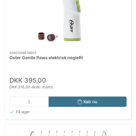
5060569674802
Oster Gentle Paws elektrisk neglefil
DKK 395,00
DKK 316,00 ekskl. moms
Køb nu
På lager