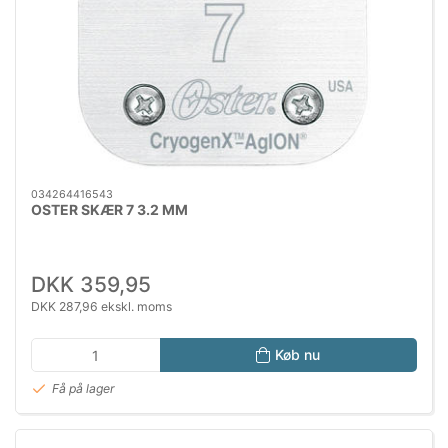
034264416543
OSTER SKÆR 7 3.2 MM
DKK 359,95
DKK 287,96 ekskl. moms
Køb nu
Få på lager