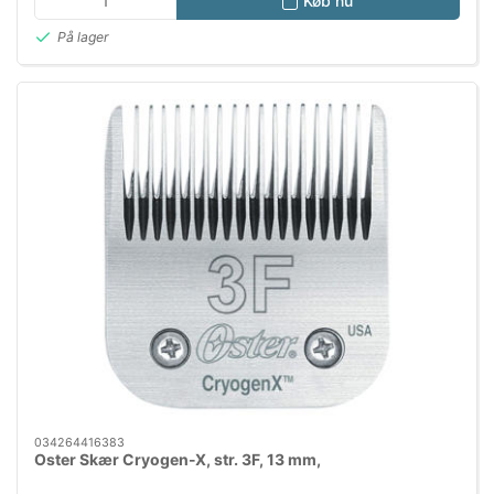
Køb nu
På lager
034264416383
Oster Skær Cryogen-X, str. 3F, 13 mm,