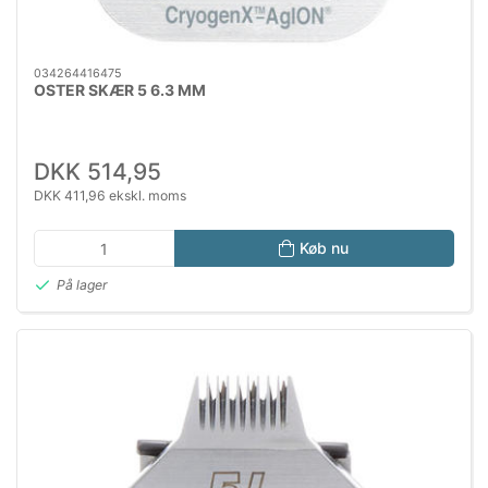
034264416475
OSTER SKÆR 5 6.3 MM
DKK 514,95
DKK 411,96 ekskl. moms
Køb nu
På lager