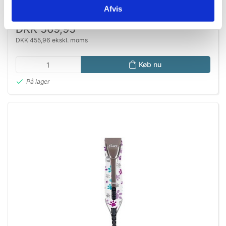
Afvis
DKK 569,95
DKK 455,96 ekskl. moms
Køb nu
På lager