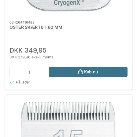
034264416482
OSTER SKÆR 10 1.60 MM
DKK 349,95
DKK 279,96 ekskl. moms
Køb nu
På lager