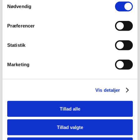
Samtykkevalg
Køb nu
Nødvendig
På lager
Præferencer
Statistik
Marketing
Vis detaljer
Tillad alle
Tillad valgte
034264416406
OSTER SKÆR 4F 9.5 MM