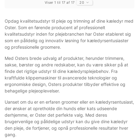
Viser 1 til 17 af 17
20
Opdag kvalitetsudstyr til pleje og trimning af dine kæledyr med
Oster. Som en førende producent af professionelt
kvalitetsudstyr inden for plejebranchen har Oster etableret sig
som en pålidelig og innovativ løsning for kæledyrsentusiaster
og professionelle groomere.
Med Osters brede udvalg af produkter, herunder trimmere,
sakse, børster og andre redskaber, kan du være sikker på at
finde det rigtige udstyr til dine kæledyrsplejebehov. Fra
kraftfulde klippemaskiner til avancerede teknologier og
ergonomiske design, Osters produkter tilbyder effektive og
behagelige plejeoplevelser.
Uanset om du er en erfaren groomer eller en kæledyrsentusiast,
der ønsker at opretholde din hunds eller kats udseende
derhjemme, er Oster det perfekte valg. Med deres
brugervenlige og pålidelige udstyr kan du give dine kæledyr
den pleje, de fortjener, og opnå professionelle resultater hver
gang.