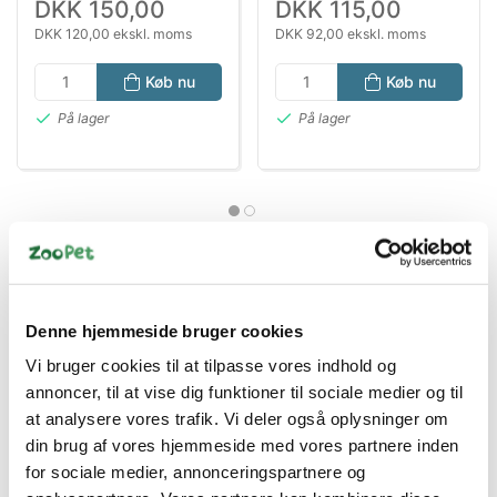
DKK 150,00
DKK 115,00
DKK 120,00 ekskl. moms
DKK 92,00 ekskl. moms
Køb nu
Køb nu
På lager
På lager
Denne hjemmeside bruger cookies
Vi bruger cookies til at tilpasse vores indhold og
Bestsælgende varer i Pelspleje &
annoncer, til at vise dig funktioner til sociale medier og til
Trimning
at analysere vores trafik. Vi deler også oplysninger om
din brug af vores hjemmeside med vores partnere inden
for sociale medier, annonceringspartnere og