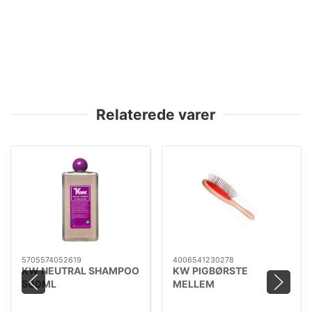
Relaterede varer
5705574052619
4006541230278
KW NEUTRAL SHAMPOO
KW PIGBØRSTE
500ML
MELLEM