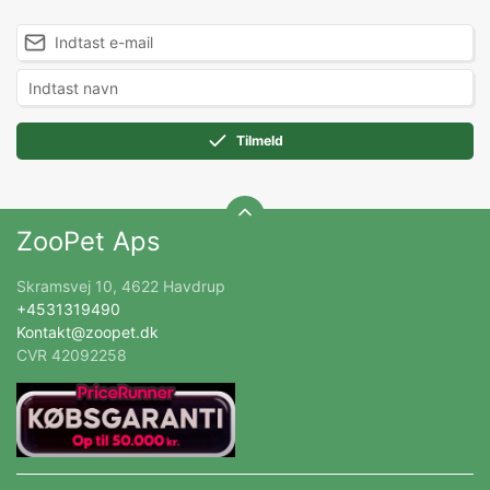
Tilmeld
ZooPet Aps
Skramsvej 10, 4622 Havdrup
+4531319490
Kontakt@zoopet.dk
CVR 42092258