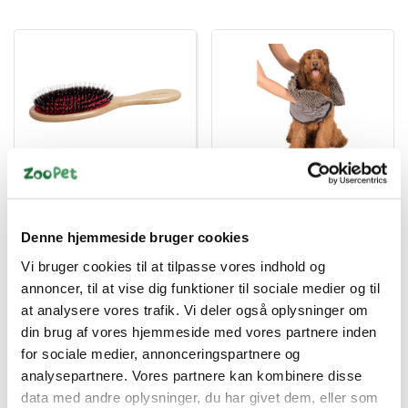
4006541232630
849670006369
KW SVINEHÅRS BØRSTE
Dirty dog mikrofiber
MIX STOR
håndklæde 33x79cm
grå
Denne hjemmeside bruger cookies
DKK 130,00
DKK 179,00
Vi bruger cookies til at tilpasse vores indhold og
DKK 104,00 ekskl. moms
DKK 143,20 ekskl. moms
annoncer, til at vise dig funktioner til sociale medier og til
at analysere vores trafik. Vi deler også oplysninger om
Køb nu
Køb nu
din brug af vores hjemmeside med vores partnere inden
Få på lager
På lager
for sociale medier, annonceringspartnere og
analysepartnere. Vores partnere kan kombinere disse
data med andre oplysninger, du har givet dem, eller som