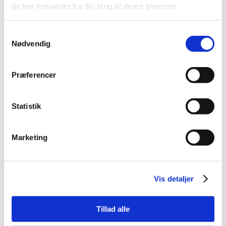
de har indsamlet fra din brug af deres tjenester.
Samtykkevalg
Nødvendig
Præferencer
Bestsælgende varer i Pelspleje &
Trimning
Statistik
Marketing
Spar 70%
Vis detaljer
5150
5705574054682
Tillad alle
KW SALON ALOE VERA
KW MINKOLIE SPRAY
SHAMPOO 300 ML
220ML