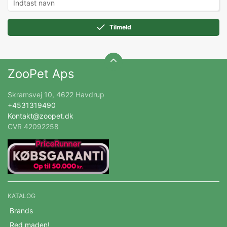
Tilmeld
ZooPet Aps
Skramsvej 10, 4622 Havdrup
+4531319490
Kontakt@zoopet.dk
CVR 42092258
KATALOG
Brands
Red maden!