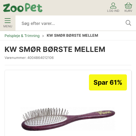
LOG IND
KURV
MENU
KW SMØR BØRSTE MELLEM
Pelspleje & Trimning
KW SMØR BØRSTE MELLEM
Varenummer:
4004864012106
Spar 61%