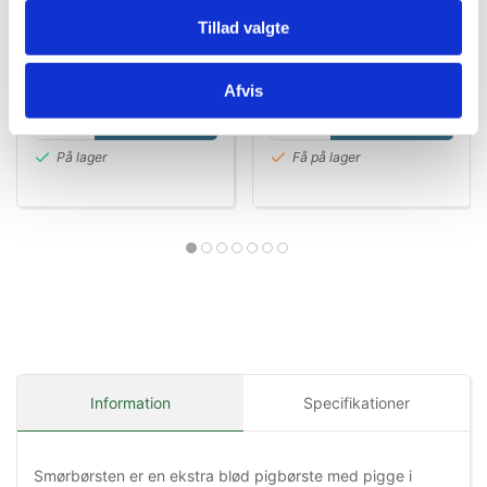
Tillad valgte
Standard salgspris DKK
DKK 99,95
99,00
DKK 29,95
DKK 79,96 ekskl. moms
Afvis
DKK 23,96 ekskl. moms
Køb nu
Køb nu
På lager
Få på lager
Information
Specifikationer
Smørbørsten er en ekstra blød pigbørste med pigge i