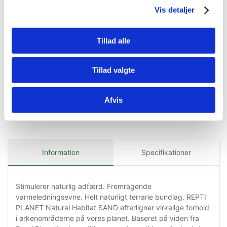
Vis detaljer
Køb nu
Køb nu
På lager
Ikke på lager
Tillad alle
Tillad valgte
Afvis
Information
Specifikationer
Stimulerer naturlig adfærd. Fremragende
varmeledningsevne. Helt naturligt terrarie bundlag. REPTI
PLANET Natural Habitat SAND efterligner virkelige forhold
i ørkenområderne på vores planet. Baseret på viden fra