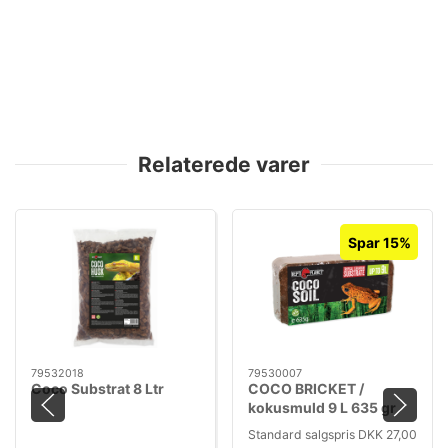
Relaterede varer
Spar 15%
79532018
79530007
Coco Substrat 8 Ltr
COCO BRICKET /
kokusmuld 9 L 635 gr
Standard salgspris DKK 27,00