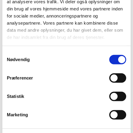
at analysere vores trafik. Vi deler også oplysninger om
din brug af vores hjemmeside med vores partnere inden
for sociale medier, annonceringspartnere og
analysepartnere. Vores partnere kan kombinere disse
data med andre oplysninger, du har givet dem, eller som
Bestsælgende varer i Reptilbundlag
de har indsamlet fra din brug af deres tjenester.
Samtykkevalg
Nødvendig
Spar 15%
Præferencer
Statistik
79530007
4011905761503
COCO BRICKET /
Bundlag af kokos, 4.5 l
kokusmuld 9 L 635 gr
Marketing
Standard salgspris DKK 27,00
DKK 23,00
DKK 29,00
DKK 18,40 ekskl. moms
DKK 23,20 ekskl. moms