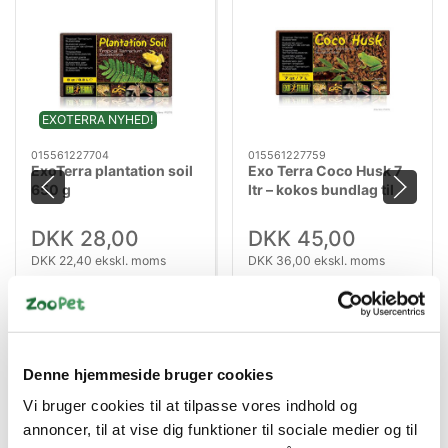
EXOTERRA NYHED!
015561227704
015561227759
ExoTerra plantation soil
Exo Terra Coco Husk 7
650 g
ltr – kokos bundlag til
terrarium (komprimeret
blok)
DKK 28,00
DKK 45,00
DKK 22,40 ekskl. moms
DKK 36,00 ekskl. moms
Køb nu
Køb nu
På lager
På lager
Denne hjemmeside bruger cookies
Vi bruger cookies til at tilpasse vores indhold og
annoncer, til at vise dig funktioner til sociale medier og til