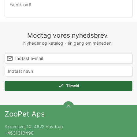
Farve: rødt
Modtag vores nyhedsbrev
Nyheder og katalog - én gang om måneden
Tilmeld
ZooPet Aps
Skramsvej 10, 4622 Havdrup
+4531319490