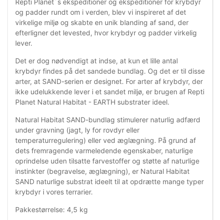
Repti Planet´s ekspeditioner og ekspeditioner for krybdyr
og padder rundt om i verden, blev vi inspireret af det
virkelige miljø og skabte en unik blanding af sand, der
efterligner det levested, hvor krybdyr og padder virkelig
lever.
Det er dog nødvendigt at indse, at kun et lille antal
krybdyr findes på det sandede bundlag. Og det er til disse
arter, at SAND-serien er designet. For arter af krybdyr, der
ikke udelukkende lever i et sandet miljø, er brugen af ​​Repti
Planet Natural Habitat - EARTH substrater ideel.
Natural Habitat SAND-bundlag stimulerer naturlig adfærd
under gravning (jagt, ly for rovdyr eller
temperaturregulering) eller ved æglægning. På grund af
dets fremragende varmeledende egenskaber, naturlige
oprindelse uden tilsatte farvestoffer og støtte af naturlige
instinkter (begravelse, æglægning), er Natural Habitat
SAND naturlige substrat ideelt til at opdrætte mange typer
krybdyr i vores terrarier.
Pakkestørrelse: 4,5 kg